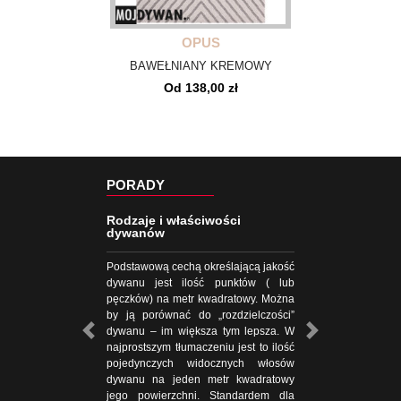
OPUS
BAWEŁNIANY KREMOWY
Od 138,00 zł
PORADY
Rodzaje i właściwości
dywanów
Podstawową cechą określającą jakość
dywanu jest ilość punktów ( lub
pęczków) na metr kwadratowy. Można
by ją porównać do „rozdzielczości”
dywanu – im większa tym lepsza. W
najprostszym tłumaczeniu jest to ilość
pojedynczych widocznych włosów
dywanu na jeden metr kwadratowy
jego powierzchni. Standardem dla