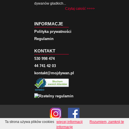
dywanów gładkich...
Czytaj całość >>>>
INFORMACJE
Polityka prywatności
Regulamin
KONTAKT
530 998 474
44 741 42 03
kontakt@mojdywan.pl
Ta strona używa plików cookies
więcej informacji
Rozumiem, zamknij tę
© 2020 All rights reserved!
informację