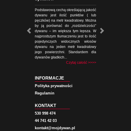
Podstawową cechą określającą jakość
dywanu jest ilość punktów ( lub
pęczków) na metr kwadratowy. Można
by ją porównać do „rozdzielczości”
dywanu – im większa tym lepsza. W
najprostszym tłumaczeniu jest to ilość
pojedynczych widocznych włosów
dywanu na jeden metr kwadratowy
jego powierzchni. Standardem dla
dywanów gładkich...
Czytaj całość >>>>
INFORMACJE
Polityka prywatności
Regulamin
KONTAKT
530 998 474
44 741 42 03
kontakt@mojdywan.pl