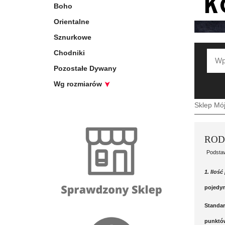
Boho
Orientalne
Sznurkowe
Chodniki
Pozostałe Dywany
Wg rozmiarów
Sklep Mó
ROD
Podsta
1. Iloś
pojedyn
Standar
punktów