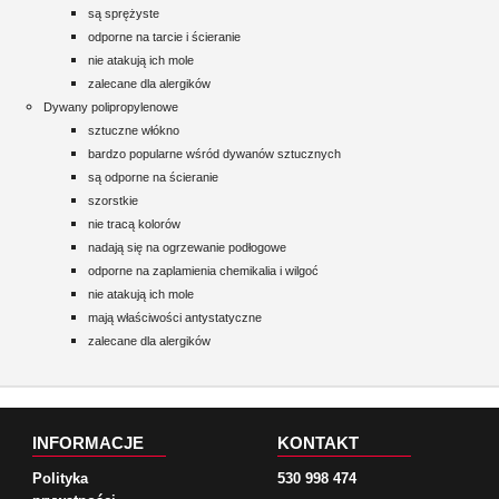
są sprężyste
odporne na tarcie i ścieranie
nie atakują ich mole
zalecane dla alergików
Dywany polipropylenowe
sztuczne włókno
bardzo popularne wśród dywanów sztucznych
są odporne na ścieranie
szorstkie
nie tracą kolorów
nadają się na ogrzewanie podłogowe
odporne na zaplamienia chemikalia i wilgoć
nie atakują ich mole
mają właściwości antystatyczne
zalecane dla alergików
INFORMACJE
KONTAKT
Polityka
530 998 474