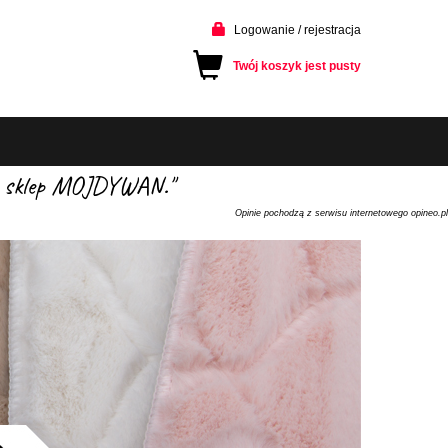
Logowanie / rejestracja
Twój koszyk jest pusty
cam sklep MOJDYWAN."
Opinie pochodzą z serwisu internetowego opineo.pl