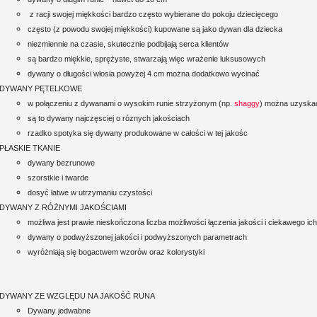
z racji swojej miękkości bardzo często wybierane do pokoju dziecięcego
często (z powodu swojej miękkości) kupowane są jako dywan dla dziecka
niezmiennie na czasie, skutecznie podbijają serca klientów
są bardzo miękkie, sprężyste, stwarzają więc wrażenie luksusowych
dywany o długości włosia powyżej 4 cm można dodatkowo wycinać
DYWANY PĘTELKOWE
w połączeniu z dywanami o wysokim runie strzyżonym (np.
shaggy
) można uzyskać
są to dywany najczęsciej o róznych jakościach
rzadko spotyka się dywany produkowane w całości w tej jakośc
PŁASKIE TKANIE
dywany bezrunowe
szorstkie i twarde
dosyć łatwe w utrzymaniu czystości
DYWANY Z RÓŻNYMI JAKOŚCIAMI
możliwa jest prawie nieskończona liczba możliwości łączenia jakości i ciekawego ic
dywany o podwyższonej jakości i podwyższonych parametrach
wyróżniają się bogactwem wzorów oraz kolorystyki
DYWANY ZE WZGLĘDU NA JAKOŚĆ RUNA
Dywany jedwabne