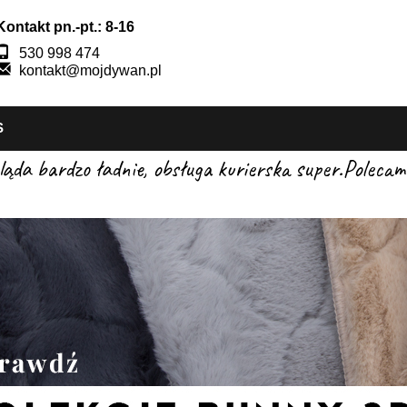
Kontakt pn.-pt.: 8-16
530 998 474
kontakt@mojdywan.pl
S
gląda bardzo ładnie, obsługa kurierska super.Pole