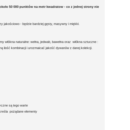
około 50 000 punktów na metr kwadratow - co z jednej strony nie
y jakościowo - będzie bardziej gęsty, masywny i miękki.
my włókna naturalne: wełna, jedwab, bawełna oraz włókna sztuczne :
ą ilość kombinacji i urozmaicać jakość dywanów z danej kolekcji.
tyczne są tego warte
odkreśla pożądane elementy