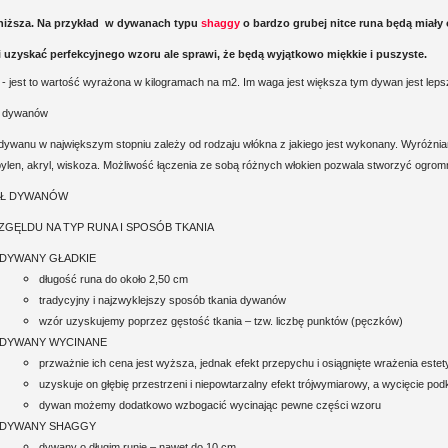
niższa. Na przykład w dywanach typu
shaggy
o bardzo grubej nitce runa będą miały 
 uzyskać perfekcyjnego wzoru ale sprawi, że będą wyjątkowo miękkie i puszyste.
- jest to wartość wyrażona w kilogramach na m2. Im waga jest większa tym dywan jest lepsz
e dywanów
dywanu w największym stopniu zależy od rodzaju włókna z jakiego jest wykonany. Wyróżnia
ylen, akryl, wiskoza. Możliwość łączenia ze sobą różnych włokien pozwala stworzyć ogromn
AŁ DYWANÓW
WZGĘLDU NA TYP RUNA I SPOSÓB TKANIA
DYWANY GŁADKIE
długość runa do około 2,50 cm
tradycyjny i najzwyklejszy sposób tkania dywanów
wzór uzyskujemy poprzez gęstość tkania – tzw. liczbę punktów (pęczków)
DYWANY WYCINANE
przważnie ich cena jest wyższa, jednak efekt przepychu i osiągnięte wrażenia este
uzyskuje on głębię przestrzeni i niepowtarzalny efekt trójwymiarowy, a wycięcie p
dywan możemy dodatkowo wzbogacić wycinając pewne części wzoru
DYWANY SHAGGY
dywany o długim runie – nawet do 10 cm