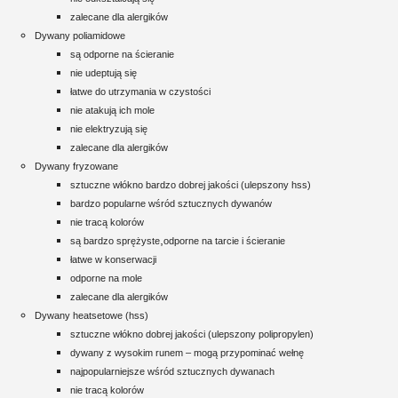
zalecane dla alergików
Dywany poliamidowe
są odporne na ścieranie
nie udeptują się
łatwe do utrzymania w czystości
nie atakują ich mole
nie elektryzują się
zalecane dla alergików
Dywany fryzowane
sztuczne włókno bardzo dobrej jakości (ulepszony hss)
bardzo popularne wśród sztucznych dywanów
nie tracą kolorów
,
są bardzo sprężyste
odporne na tarcie i ścieranie
łatwe w konserwacji
odporne na mole
zalecane dla alergików
Dywany heatsetowe (hss)
sztuczne włókno dobrej jakości (ulepszony polipropylen)
dywany z wysokim runem – mogą przypominać wełnę
najpopularniejsze wśród sztucznych dywanach
nie tracą kolorów