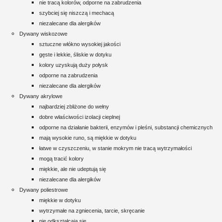
nie tracą kolorów, odporne na zabrudzenia
szybciej się niszczą i mechacą
niezalecane dla alergików
Dywany wiskozowe
sztuczne włókno wysokiej jakości
gęste i lekkie, śliskie w dotyku
kolory uzyskują duży połysk
odporne na zabrudzenia
niezalecane dla alergików
Dywany akrylowe
najbardziej zbliżone do wełny
dobre właściwości izolacji cieplnej
odporne na działanie bakterii, enzymów i pleśni, substancji chemicznych
mają wysokie runo, są miękkie w dotyku
łatwe w czyszczeniu, w stanie mokrym nie tracą wytrzymałości
mogą tracić kolory
miękkie, ale nie udeptują się
niezalecane dla alergików
Dywany poliestrowe
miękkie w dotyku
wytrzymałe na zgniecenia, tarcie, skręcanie
nie odkształcają się