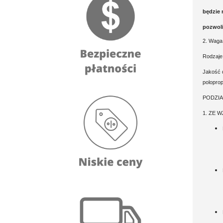
będzie 
pozwoli
2. Waga 
Rodzaj
Jakość 
poloprop
PODZI
1. ZE 