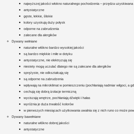
najwyższej jakości włokno naturalnego pochodzenia – przędza uzyskiwana
antystatyczne
gęste, lekkie, śliskie
kolory uzyskują duży połysk
odporne na zabrudzenia
zalecane dla alergików
Dywany wełniane
naturalne włókno bardzo wysokiej jakości
są bardzo miękkie i miłe w dotyku
antystatyczne, nie elektryzują się
niestety mogą uczulać dlatego nie są zalecane dla alergików
sprężyste, nie odkształcają się
są odporne na zabrudzenia
wpływają na mikroklimat w pomieszczeniu (pochłaniają nadmiar wilgoci, a gd
cechują się dobrą izolacje termiczną
wyciszają wnętrze, pochłaniają dźwięki i hałas
wyróżnia je duża trwałość kolorów
w pierwszych miesiącach użytkowania uwalnia się z nich runo co może po
Dywany bawełniane
naturalne włókno dobrej jakości
antystatyczne