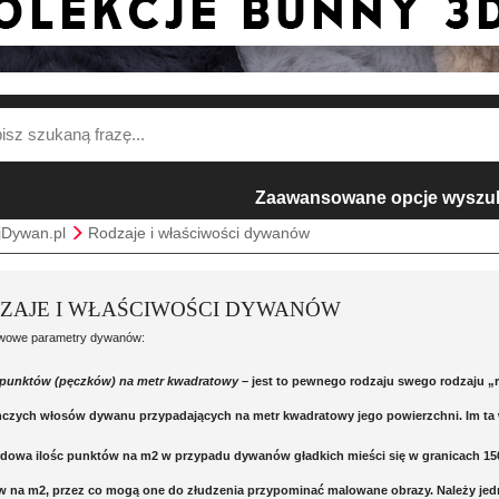
Zaawansowane opcje wyszu
jDywan.pl
Rodzaje i właściwości dywanów
ZAJE I WŁAŚCIWOŚCI DYWANÓW
wowe parametry dywanów:
ć punktów (pęczków) na metr kwadratowy
– jest to pewnego rodzaju swego rodzaju „
czych włosów dywanu przypadających na metr kwadratowy jego powierzchni. Im ta wa
dowa ilośc punktów na m2 w przypadu dywanów gładkich mieści się w granicach 150 
 na m2, przez co mogą one do złudzenia przypominać malowane obrazy. Należy jedna