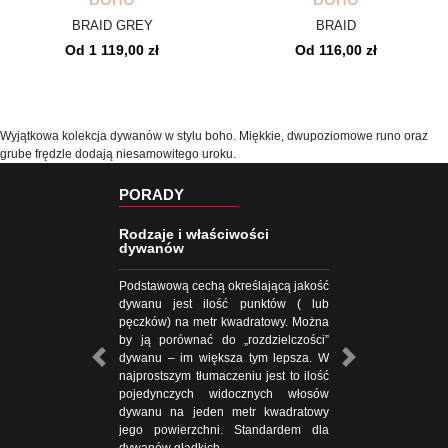
BRAID GREY
BRAID
Od 1 119,00 zł
Od 116,00 zł
Wyjątkowa kolekcja dywanów w stylu boho. Miękkie, dwupoziomowe runo oraz
grube frędzle dodają niesamowitego uroku.
PORADY
Rodzaje i właściwości
dywanów
Podstawową cechą określającą jakość
dywanu jest ilość punktów ( lub
pęczków) na metr kwadratowy. Można
by ją porównać do „rozdzielczości”
dywanu – im większa tym lepsza. W
najprostszym tłumaczeniu jest to ilość
pojedynczych widocznych włosów
dywanu na jeden metr kwadratowy
jego powierzchni. Standardem dla
dywanów gładkich...