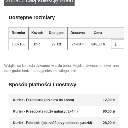
Zobacz całą kolekcję
Boho
Dostępne rozmiary
Rozmiar
Kształt
Dostępne
Dostawa
Cena
160x160
koło
27 szt.
24-48 h
494,00 zł
Wyjątkowa kolekcja dywanów w stylu boho. Miękkie, dwupoziomowe runo
oraz grube frędzle dodają niesamowitego uroku.
Sposób płatności i dostawy
Kurier - Przedpłata (przelew na konto)
12,00 zł
Kurier - Przedpłata (duży gabaryt 3x4m)
80,00 zł
Kurier - Pobranie (płatność przy odbiorze paczki)
28,00 zł