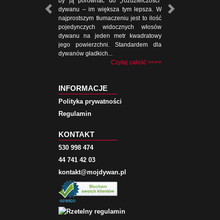
by ją porównać do „rozdzielczości”
dywanu – im większa tym lepsza. W
najprostszym tłumaczeniu jest to ilość
pojedynczych widocznych włosów
dywanu na jeden metr kwadratowy
jego powierzchni. Standardem dla
dywanów gładkich...
Czytaj całość >>>>
INFORMACJE
Polityka prywatności
Regulamin
KONTAKT
530 998 474
44 741 42 03
kontakt@mojdywan.pl