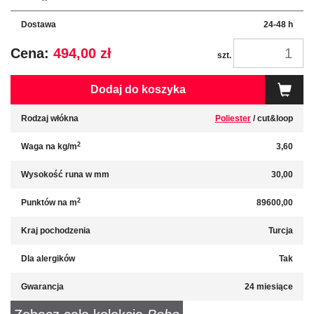
Dostawa
24-48 h
Cena:
494,00 zł
szt.
Dodaj do koszyka
Rodzaj włókna
Poliester
/ cut&loop
2
Waga na kg/m
3,60
Wysokość runa w mm
30,00
2
Punktów na m
89600,00
Kraj pochodzenia
Turcja
Dla alergików
Tak
Gwarancja
24 miesiące