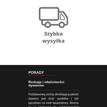
PORADY
Rodzaje i właściwości
dywanów
Podstawową cechą określającą jakość
dywanu jest ilość punktów ( lub
pęczków) na metr kwadratowy. Można