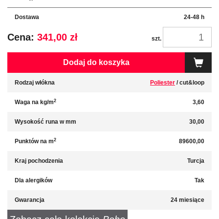
Dostawa
24-48 h
Cena:
341,00 zł
szt.
Dodaj do koszyka
Rodzaj włókna
Poliester
/ cut&loop
2
Waga na kg/m
3,60
Wysokość runa w mm
30,00
2
Punktów na m
89600,00
Kraj pochodzenia
Turcja
Dla alergików
Tak
Gwarancja
24 miesiące