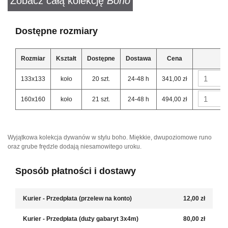
Zobacz całą kolekcję
Boho
Dostępne rozmiary
Rozmiar
Kształt
Dostępne
Dostawa
Cena
133x133
koło
20 szt.
24-48 h
341,00 zł
160x160
koło
21 szt.
24-48 h
494,00 zł
Wyjątkowa kolekcja dywanów w stylu boho. Miękkie, dwupoziomowe runo
oraz grube frędzle dodają niesamowitego uroku.
Sposób płatności i dostawy
Kurier - Przedpłata (przelew na konto)
12,00 zł
Kurier - Przedpłata (duży gabaryt 3x4m)
80,00 zł