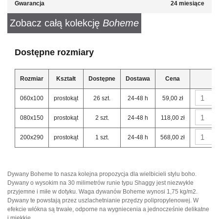
Gwarancja
24 miesiące
Zobacz całą kolekcję
Boheme
Dostępne rozmiary
Rozmiar
Kształt
Dostępne
Dostawa
Cena
060x100
prostokąt
26 szt.
24-48 h
59,00 zł
080x150
prostokąt
2 szt.
24-48 h
118,00 zł
200x290
prostokąt
1 szt.
24-48 h
568,00 zł
Dywany Boheme to nasza kolejna propozycja dla wielbicieli stylu boho.
Dywany o wysokim na 30 milimetrów runie typu Shaggy jest niezwykle
przyjemne i miłe w dotyku. Waga dywanów Boheme wynosi 1,75 kg/m2.
Dywany te powstają przez uszlachetnianie przędzy polipropylenowej. W
efekcie włókna są trwałe, odporne na wygniecenia a jednocześnie delikatne
i miękkie.