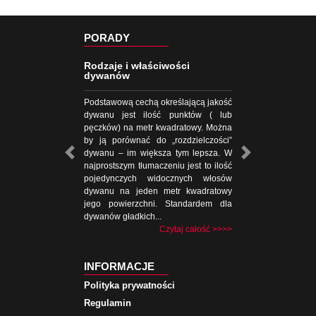
PORADY
Rodzaje i właściwości
dywanów
Podstawową cechą określającą jakość
dywanu jest ilość punktów ( lub
pęczków) na metr kwadratowy. Można
by ją porównać do „rozdzielczości”
dywanu – im większa tym lepsza. W
najprostszym tłumaczeniu jest to ilość
pojedynczych widocznych włosów
dywanu na jeden metr kwadratowy
jego powierzchni. Standardem dla
dywanów gładkich...
Czytaj całość >>>>
INFORMACJE
Polityka prywatności
Regulamin