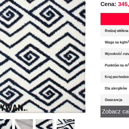
Cena:
345,
Rodzaj włókna
Waga na kg/m
Wysokość run
Punktów na m
Kraj pochodze
Dla alergików
Gwarancja
Zobacz ca