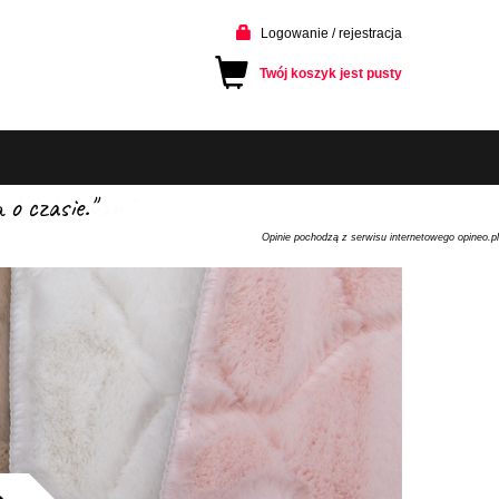
Logowanie / rejestracja
Twój koszyk jest pusty
o czasie."
Opinie pochodzą z serwisu internetowego opineo.pl