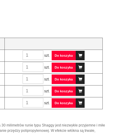
szt.
Do koszyka
szt.
Do koszyka
szt.
Do koszyka
szt.
Do koszyka
szt.
Do koszyka
30 milimetrów runie typu Shaggy jest niezwykle przyjemne i miłe
ie przędzy polipropylenowej. W efekcie włókna są trwałe,