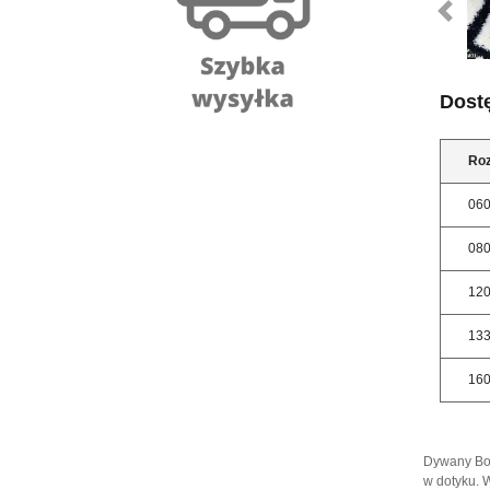
Dost
Ro
06
08
12
13
16
Dywany Boh
w dotyku. 