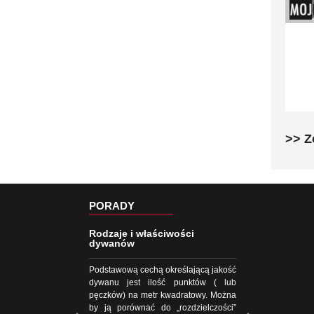
>> Z
PORADY
Rodzaje i właściwości
dywanów
Podstawową cechą określającą jakość
dywanu jest ilość punktów ( lub
pęczków) na metr kwadratowy. Można
by ją porównać do „rozdzielczości”