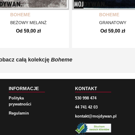
BOHEME
BOHEME
BEŻOWY MELANŻ
GRANATOWY
Od 59,00 zł
Od 59,00 zł
obacz całą kolekcję
Boheme
INFORMACJE
KONTAKT
Polityka
530 998 474
prywatności
44 741 42 03
Regulamin
kontakt@mojdywan.pl