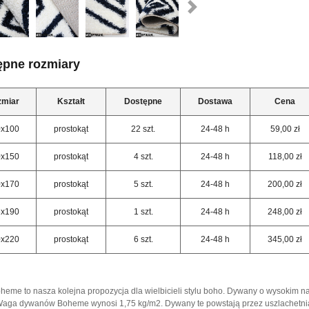
ępne rozmiary
zmiar
Kształt
Dostępne
Dostawa
Cena
0x100
prostokąt
22 szt.
24-48 h
59,00 zł
0x150
prostokąt
4 szt.
24-48 h
118,00 zł
0x170
prostokąt
5 szt.
24-48 h
200,00 zł
3x190
prostokąt
1 szt.
24-48 h
248,00 zł
0x220
prostokąt
6 szt.
24-48 h
345,00 zł
eme to nasza kolejna propozycja dla wielbicieli stylu boho. Dywany o wysokim na 
Waga dywanów Boheme wynosi 1,75 kg/m2. Dywany te powstają przez uszlachetnian