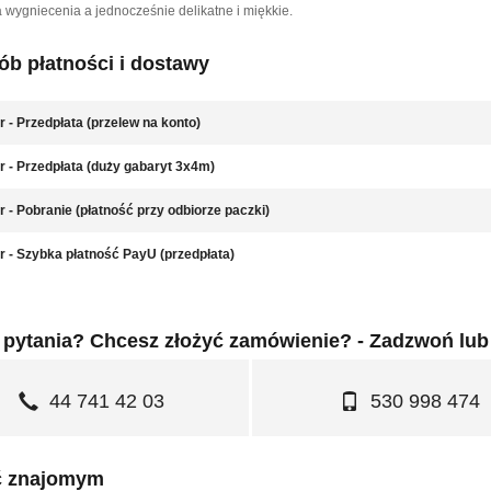
 wygniecenia a jednocześnie delikatne i miękkie.
b płatności i dostawy
r - Przedpłata (przelew na konto)
r - Przedpłata (duży gabaryt 3x4m)
r - Pobranie (płatność przy odbiorze paczki)
r - Szybka płatność PayU (przedpłata)
pytania? Chcesz złożyć zamówienie? - Zadzwoń lub
44 741 42 03
530 998 474
ć znajomym