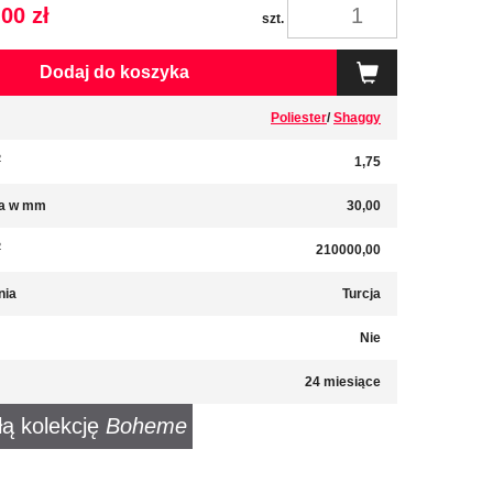
00 zł
szt.
Dodaj do koszyka
Poliester
/
Shaggy
2
1,75
a w mm
30,00
2
210000,00
nia
Turcja
Nie
24 miesiące
łą kolekcję
Boheme