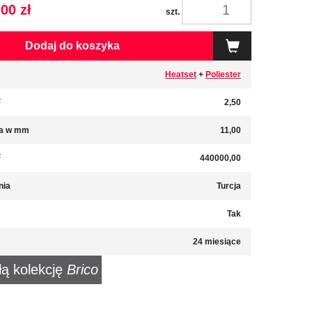
00 zł
szt.
Dodaj do koszyka
Heatset
+
Poliester
2
2,50
a w mm
11,00
2
440000,00
nia
Turcja
Tak
24 miesiące
łą kolekcję
Brico