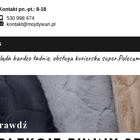
Kontakt pn.-pt.: 8-16
530 998 474
kontakt@mojdywan.pl
S
gląda bardzo ładnie, obsługa kurierska super.Pole