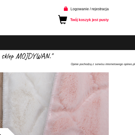
Logowanie / rejestracja
Twój koszyk jest pusty
cam sklep MOJDYWAN."
Opinie pochodzą z serwisu internetowego opineo.pl