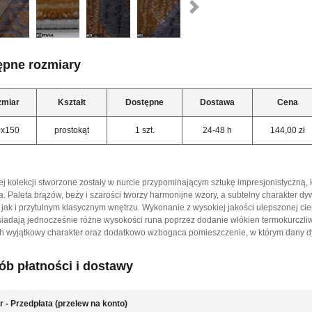
ępne rozmiary
zmiar
Kształt
Dostępne
Dostawa
Cena
0x150
prostokąt
1 szt.
24-48 h
144,00 zł
j kolekcji stworzone zostały w nurcie przypominającym sztukę impresjonistyczną, 
a. Paleta brązów, beży i szarości tworzy harmonijne wzory, a subtelny charakter 
i jak i przytulnym klasycznym wnętrzu. Wykonanie z wysokiej jakości ulepszonej ci
siadają jednocześnie różne wysokości runa poprzez dodanie włókien termokurczliw
ch wyjątkowy charakter oraz dodatkowo wzbogaca pomieszczenie, w którym dany d
b płatności i dostawy
r - Przedpłata (przelew na konto)