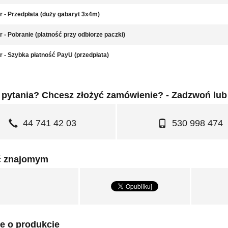
r - Przedpłata (duży gabaryt 3x4m)
r - Pobranie (płatność przy odbiorze paczki)
r - Szybka płatność PayU (przedpłata)
pytania? Chcesz złożyć zamówienie? - Zadzwoń lub
44 741 42 03
530 998 474
ć znajomym
e o produkcie