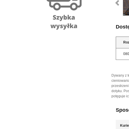
Dost
Ro
08
Dywany z te
cieniowani
przestrzen
dotyku. Po
potęguje i
Sposó
Kurie