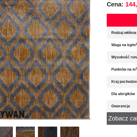
Cena:
144,
Rodzaj włókna
Waga na kg/m
Wysokość run
Punktów na m
Kraj pochodze
Dla alergików
Gwarancja
Zobacz ca