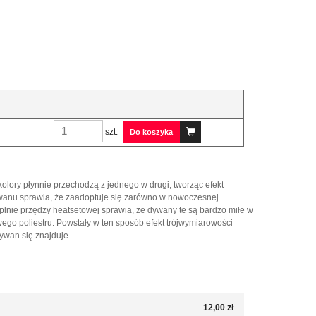
szt.
Do koszyka
kolory płynnie przechodzą z jednego w drugi, tworząc efekt
dywanu sprawia, że zaadoptuje się zarówno w nowoczesnej
eplnie przędzy heatsetowej sprawia, że dywany te są bardzo miłe w
ego poliestru. Powstały w ten sposób efekt trójwymiarowości
ywan się znajduje.
12,00 zł