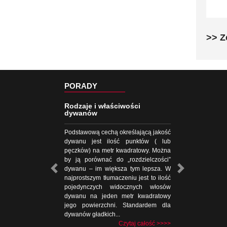
>> Z
PORADY
Rodzaje i właściwości
dywanów
Podstawową cechą określającą jakość
dywanu jest ilość punktów ( lub
pęczków) na metr kwadratowy. Można
by ją porównać do „rozdzielczości”
dywanu – im większa tym lepsza. W
najprostszym tłumaczeniu jest to ilość
pojedynczych widocznych włosów
dywanu na jeden metr kwadratowy
jego powierzchni. Standardem dla
dywanów gładkich...
Czytaj całość >>>>