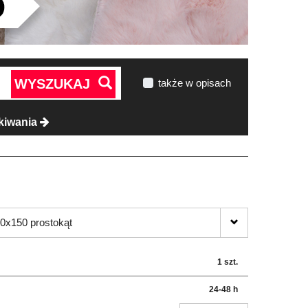
WYSZUKAJ
także w opisach
kiwania
0x150 prostokąt
1 szt.
24-48 h