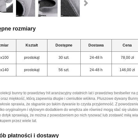
ępne rozmiary
zmiar
Kształt
Dostępne
Dostawa
Cena
0x100
prostokąt
30 szt.
24-48 h
78,00 zł
0x140
prostokąt
56 szt.
24-48 h
146,00 zł
lekcji bunny to prawdziwy hit aranżacyjny ostatnich lat i prawdziwy bestseller na
 oraz miękkość, którą zapewnia długie i cieniutkie włókna. Pluszowe dywany Bunny 
włosie sprawia, że stąpanie po takim dywanie to czysta przyjemność. Z powodzeniem
ylko oryginalnym i stylowym dodatkiem do wnętrza ale również mogą stać się ulu
ce dotyk sprawiają, że można z powodzeniem po nich rysować lub zostawić miłą wi
upem przez wiele lat.
b płatności i dostawy