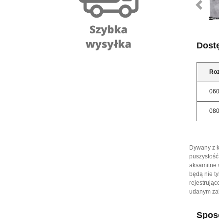
Dost
Ro
06
08
Dywany z ko
puszystość
aksamitne 
będą nie t
rejestrują
udanym zak
Sposó