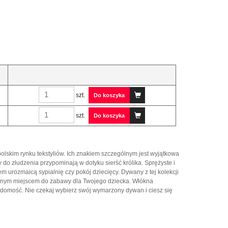
szt.
Do koszyka
szt.
Do koszyka
 polskim rynku tekstyliów. Ich znakiem szczególnym jest wyjątkowa
do złudzenia przypominają w dotyku sierść królika. Sprężyste i
 urozmaicą sypialnię czy pokój dziecięcy. Dywany z tej kolekcji
bionym miejscem do zabawy dla Twojego dziecka. Włókna
adomość. Nie czekaj wybierz swój wymarzony dywan i ciesz się