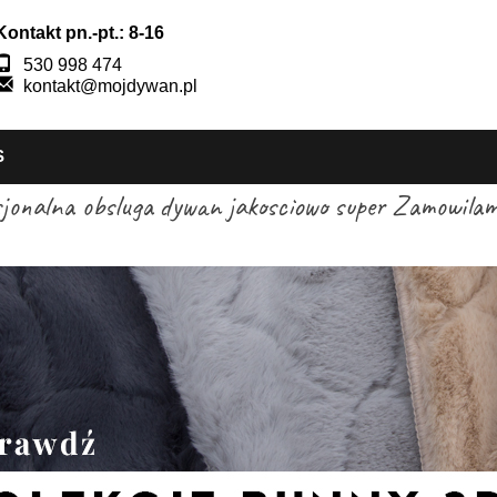
Kontakt pn.-pt.: 8-16
530 998 474
kontakt@mojdywan.pl
S
sjonalna obsluga dywan jakosciowo super Zamowilam