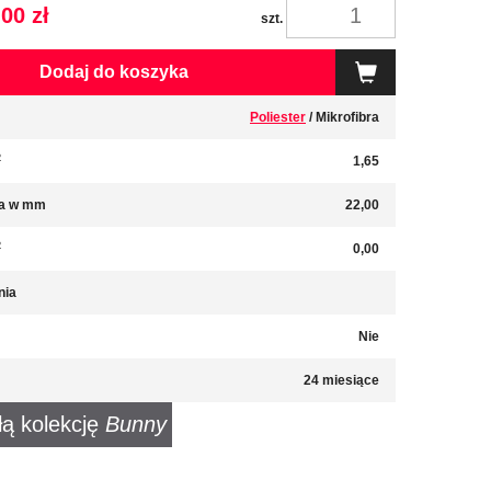
00 zł
szt.
Dodaj do koszyka
Poliester
/ Mikrofibra
2
1,65
a w mm
22,00
2
0,00
nia
Nie
24 miesiące
łą kolekcję
Bunny