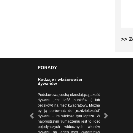
>> Z
PORADY
Rodzaje i właściwości
dywanów
Podstawową cechą określającą jakość
dywanu jest ilość punktów ( lub
pęczków) na metr kwadratowy. Można
by ją porównać do „rozdzielczości”
dywanu – im większa tym lepsza. W
najprostszym tłumaczeniu jest to ilość
pojedynczych widocznych włosów
dywanu na jeden metr kwadratowy