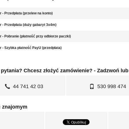
r - Przedpłata (przelew na konto)
r - Przedpłata (duży gabaryt 3x4m)
r - Pobranie (płatność przy odbiorze paczki)
r - Szybka płatność PayU (przedpłata)
pytania? Chcesz złożyć zamówienie? - Zadzwoń lub
44 741 42 03
530 998 474
ć znajomym