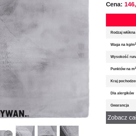
Cena:
146,
Rodzaj włókna
Waga na kg/m
Wysokość run
Punktów na m
Kraj pochodze
Dla alergików
Gwarancja
Zobacz ca