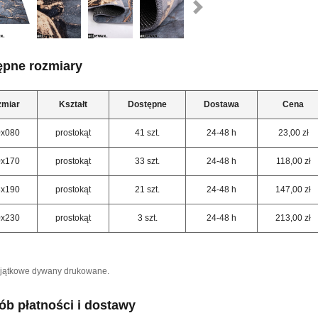
ępne rozmiary
zmiar
Kształt
Dostępne
Dostawa
Cena
0x080
prostokąt
41 szt.
24-48 h
23,00 zł
0x170
prostokąt
33 szt.
24-48 h
118,00 zł
3x190
prostokąt
21 szt.
24-48 h
147,00 zł
0x230
prostokąt
3 szt.
24-48 h
213,00 zł
yjątkowe dywany drukowane.
b płatności i dostawy