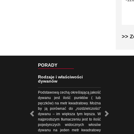
>> Z
PORADY
Rodzaje i właściwości
dywanów
Podstawową cechą określającą jakość
dywanu jest ilość punktów ( lub
pęczków) na metr kwadratowy. Można
by ją porównać do „rozdzielczości”
dywanu – im większa tym lepsza. W
najprostszym tłumaczeniu jest to ilość
pojedynczych widocznych włosów
dywanu na jeden metr kwadratowy