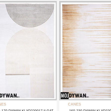
NES
CANES
0-170 DYWAN KLXD220017 II GAT
-160-230 DYWAN KLXD22