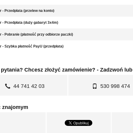
r - Przedpłata (przelew na konto)
r - Przedpłata (duży gabaryt 3x4m)
r - Pobranie (płatność przy odbiorze paczki)
r - Szybka płatność PayU (przedpłata)
pytania? Chcesz złożyć zamówienie? - Zadzwoń lub
44 741 42 03
530 998 474
ć znajomym