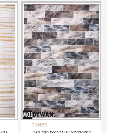
CANES
0428
-160-230 DYWAN KLXD220302