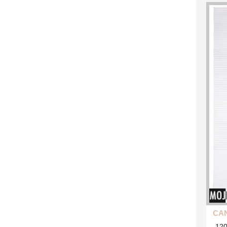
CA
-12