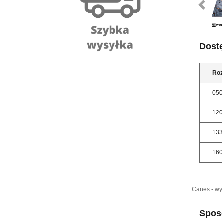
Dost
Ro
05
12
13
16
Canes - w
Sposó