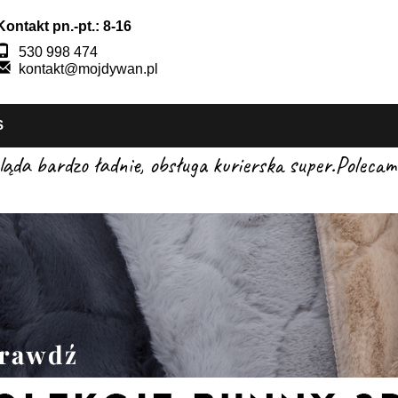
Kontakt pn.-pt.: 8-16
530 998 474
kontakt@mojdywan.pl
S
gląda bardzo ładnie, obsługa kurierska super.Pole