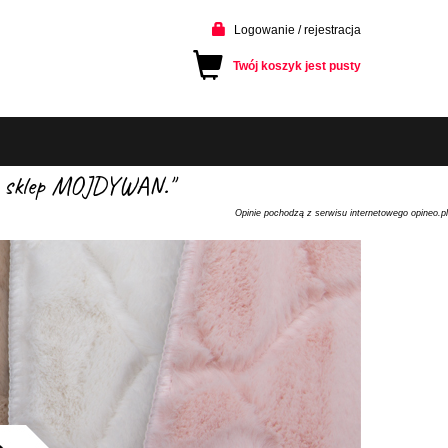
Logowanie / rejestracja
Twój koszyk jest pusty
cam sklep MOJDYWAN."
Opinie pochodzą z serwisu internetowego opineo.pl