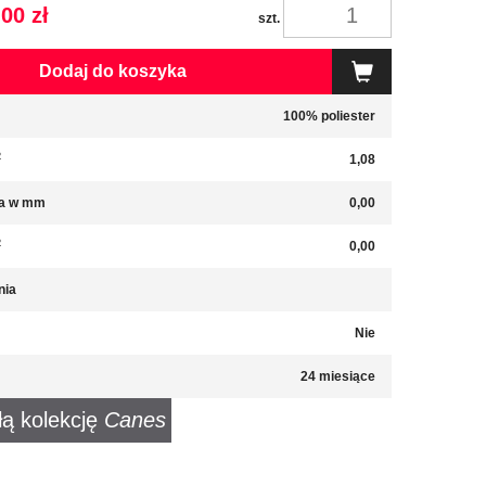
00 zł
szt.
Dodaj do koszyka
100% poliester
2
1,08
a w mm
0,00
2
0,00
nia
Nie
24 miesiące
łą kolekcję
Canes