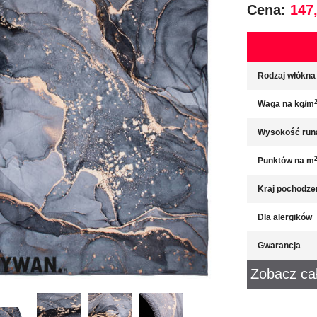
Cena:
147,
Rodzaj włókna
Waga na kg/m
Wysokość run
Punktów na m
Kraj pochodze
Dla alergików
Gwarancja
Zobacz ca