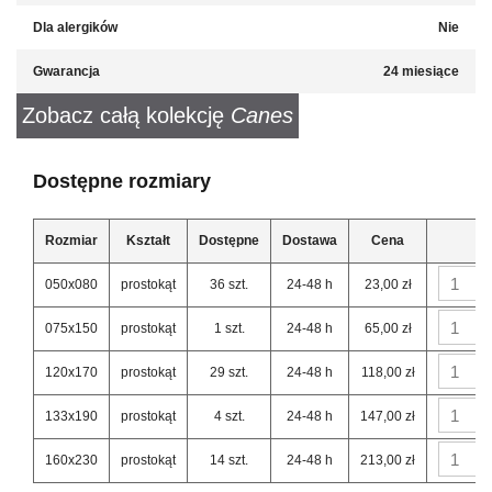
Dla alergików
Nie
Gwarancja
24 miesiące
Zobacz całą kolekcję
Canes
Dostępne rozmiary
Rozmiar
Kształt
Dostępne
Dostawa
Cena
050x080
prostokąt
36 szt.
24-48 h
23,00 zł
075x150
prostokąt
1 szt.
24-48 h
65,00 zł
120x170
prostokąt
29 szt.
24-48 h
118,00 zł
133x190
prostokąt
4 szt.
24-48 h
147,00 zł
160x230
prostokąt
14 szt.
24-48 h
213,00 zł