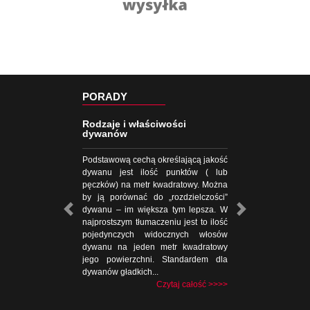
PORADY
Rodzaje i właściwości
dywanów
Podstawową cechą określającą jakość
dywanu jest ilość punktów ( lub
pęczków) na metr kwadratowy. Można
by ją porównać do „rozdzielczości”
dywanu – im większa tym lepsza. W
najprostszym tłumaczeniu jest to ilość
pojedynczych widocznych włosów
dywanu na jeden metr kwadratowy
jego powierzchni. Standardem dla
dywanów gładkich...
Czytaj całość >>>>