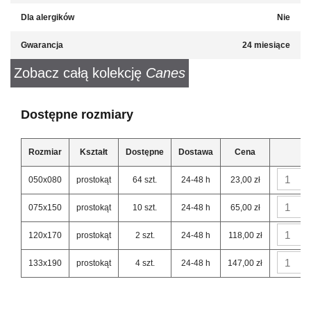
Dla alergików
Nie
Gwarancja
24 miesiące
Zobacz całą kolekcję
Canes
Dostępne rozmiary
Rozmiar
Kształt
Dostępne
Dostawa
Cena
050x080
prostokąt
64 szt.
24-48 h
23,00 zł
075x150
prostokąt
10 szt.
24-48 h
65,00 zł
120x170
prostokąt
2 szt.
24-48 h
118,00 zł
133x190
prostokąt
4 szt.
24-48 h
147,00 zł