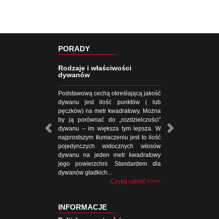
PORADY
Rodzaje i właściwości
dywanów
Podstawową cechą określającą jakość
dywanu jest ilość punktów ( lub
pęczków) na metr kwadratowy. Można
by ją porównać do „rozdzielczości”
dywanu – im większa tym lepsza. W
najprostszym tłumaczeniu jest to ilość
pojedynczych widocznych włosów
dywanu na jeden metr kwadratowy
jego powierzchni. Standardem dla
dywanów gładkich...
Czytaj całość >>>>
INFORMACJE