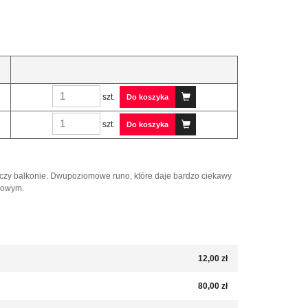
szt.
Do koszyka
szt.
Do koszyka
czy balkonie. Dwupoziomowe runo, które daje bardzo ciekawy
ogowym.
12,00 zł
80,00 zł