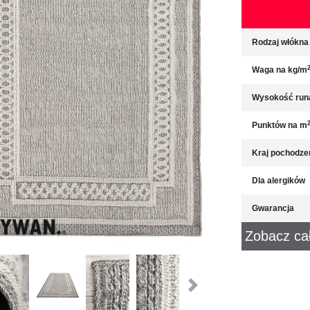
Rodzaj włókna
Waga na kg/m
Wysokość run
Punktów na m
Kraj pochodze
Dla alergików
Gwarancja
Zobacz ca