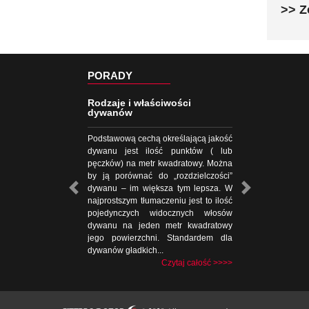
>> Z
PORADY
Rodzaje i właściwości
dywanów
Podstawową cechą określającą jakość
dywanu jest ilość punktów ( lub
pęczków) na metr kwadratowy. Można
by ją porównać do „rozdzielczości”
dywanu – im większa tym lepsza. W
najprostszym tłumaczeniu jest to ilość
pojedynczych widocznych włosów
dywanu na jeden metr kwadratowy
jego powierzchni. Standardem dla
dywanów gładkich...
Czytaj całość >>>>