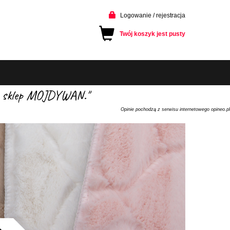
Logowanie / rejestracja
Twój koszyk jest pusty
cam sklep MOJDYWAN."
Opinie pochodzą z serwisu internetowego opineo.pl