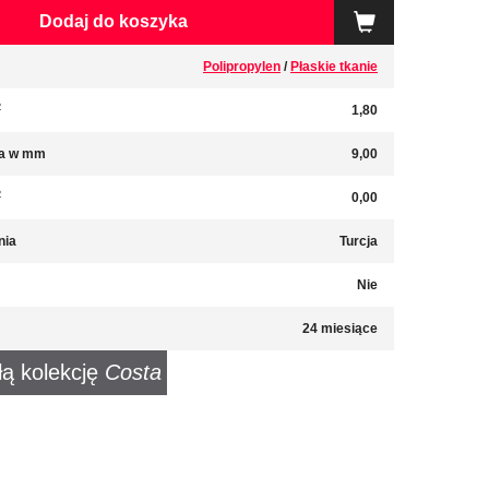
Dodaj do koszyka
Polipropylen
/
Płaskie tkanie
2
1,80
a w mm
9,00
2
0,00
nia
Turcja
Nie
24 miesiące
łą kolekcję
Costa