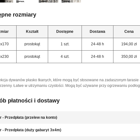
ępne rozmiary
zmiar
Kształt
Dostępne
Dostawa
Cena
0x170
prostokąt
1 szt.
24-48 h
194,00 zł
0x230
prostokąt
4 szt.
24-48 h
350,00 zł
kcja dywanów płasko tkanych, które mogą być stosowane na zadaszonym tarasie 
strzenny. Łatwe w utrzymaniu czystości. Mogą być używane przy ogrzewaniu podł
b płatności i dostawy
r - Przedpłata (przelew na konto)
r - Przedpłata (duży gabaryt 3x4m)