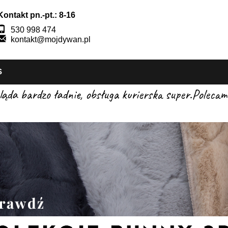
Kontakt pn.-pt.: 8-16
530 998 474
kontakt@mojdywan.pl
S
gląda bardzo ładnie, obsługa kurierska super.Pole