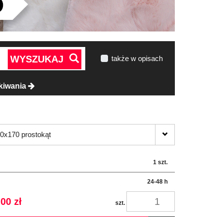
WYSZUKAJ
także w opisach
kiwania
0x170 prostokąt
1 szt.
24-48 h
00 zł
szt.