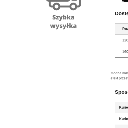
Dost
Ro
12
16
Modna kole
efekt prze
Sposó
Kurie
Kurie