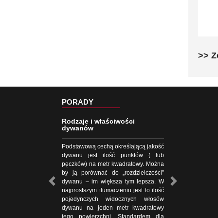
>> Z
PORADY
Rodzaje i właściwości
dywanów
Podstawową cechą określającą jakość
dywanu jest ilość punktów ( lub
pęczków) na metr kwadratowy. Można
by ją porównać do „rozdzielczości”
dywanu – im większa tym lepsza. W
najprostszym tłumaczeniu jest to ilość
pojedynczych widocznych włosów
dywanu na jeden metr kwadratowy
jego powierzchni. Standardem dla