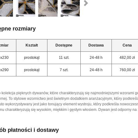
ępne rozmiary
zmiar
Kształt
Dostępne
Dostawa
Cena
0x230
prostokąt
11 szt.
24-48 h
482,00 zł
0x290
prostokąt
7 szt.
24-48 h
760,00 zł
 kolekcja pięknych dywanów, które charakteryzują się najmodniejszymi wzorami g
ebrnej. To stylowe wzornictwo jest świetnym dodatkiem aranżacyjnym, który podkreś
sto wykorzystywany jest jako tonujący element wystroju, który podkreśla nowoc
enu charakteryzują się wysokim, miękkim i gęstym włosiem. Dywan jest odporny na 
b płatności i dostawy