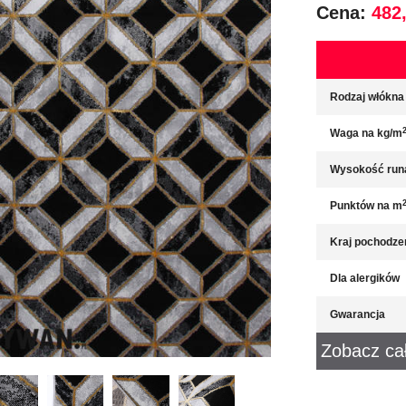
Cena:
482,
Rodzaj włókna
Waga na kg/m
Wysokość run
Punktów na m
Kraj pochodze
Dla alergików
Gwarancja
Zobacz ca