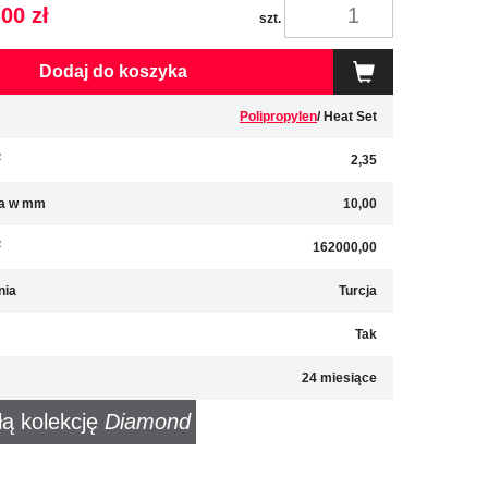
00 zł
szt.
Dodaj do koszyka
Polipropylen
/ Heat Set
2
2,35
a w mm
10,00
2
162000,00
nia
Turcja
Tak
24 miesiące
łą kolekcję
Diamond