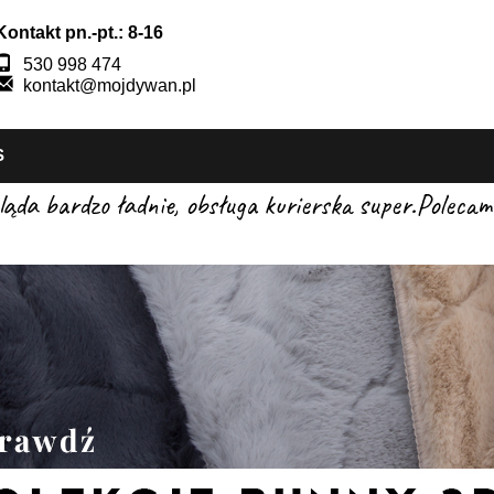
Kontakt pn.-pt.: 8-16
530 998 474
kontakt@mojdywan.pl
S
gląda bardzo ładnie, obsługa kurierska super.Pole