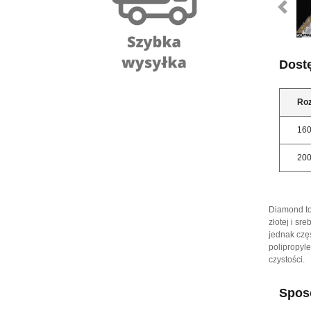
Dost
Ro
16
20
Diamond to
złotej i sr
jednak czę
polipropyl
czystości.
Sposó