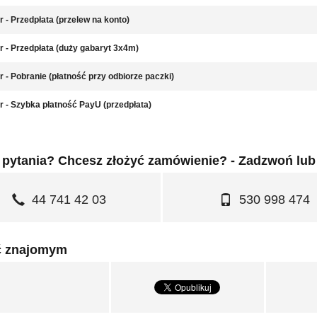
r - Przedpłata (przelew na konto)
r - Przedpłata (duży gabaryt 3x4m)
r - Pobranie (płatność przy odbiorze paczki)
r - Szybka płatność PayU (przedpłata)
pytania? Chcesz złożyć zamówienie? - Zadzwoń lub
44 741 42 03
530 998 474
ć znajomym