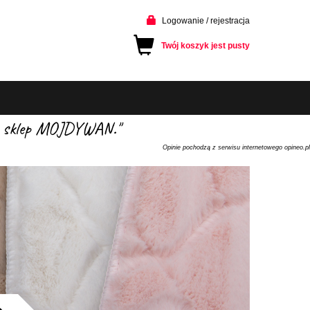
Logowanie / rejestracja
Twój koszyk jest pusty
cam sklep MOJDYWAN."
Opinie pochodzą z serwisu internetowego opineo.pl