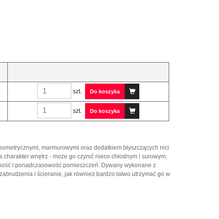
szt.
Do koszyka
szt.
Do koszyka
eometrycznymi, marmurowymi oraz dodatkiem błyszczących nici 
la charakter wnętrz - może go czynić nieco chłodnym i surowym,
zesność i ponadczasowość pomieszczeń. Dywany wykonane z
zabrudzenia i ścieranie, jak również bardzo łatwo utrzymać go w