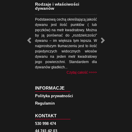
Rodzaje i właściwości
dywanów
Podstawową cechą określającą jakość
dywanu jest ilość punktów ( lub
pęczków) na metr kwadratowy. Można
by ją porównać do „rozdzielczości”
dywanu – im większa tym lepsza. W
najprostszym tłumaczeniu jest to ilość
pojedynczych widocznych włosów
dywanu na jeden metr kwadratowy
jego powierzchni. Standardem dla
dywanów gładkich...
Czytaj całość >>>>
INFORMACJE
Polityka prywatności
Regulamin
KONTAKT
530 998 474
44 741 42 03