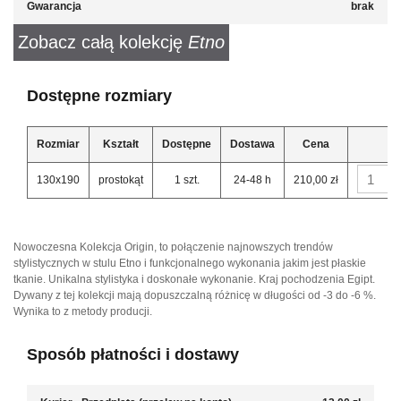
Gwarancja
brak
Zobacz całą kolekcję
Etno
Dostępne rozmiary
Rozmiar
Kształt
Dostępne
Dostawa
Cena
130x190
prostokąt
1 szt.
24-48 h
210,00 zł
Nowoczesna Kolekcja Origin, to połączenie najnowszych trendów
stylistycznych w stulu Etno i funkcjonalnego wykonania jakim jest płaskie
tkanie. Unikalna stylistyka i doskonałe wykonanie. Kraj pochodzenia Egipt.
Dywany z tej kolekcji mają dopuszczalną różnicę w długości od -3 do -6 %.
Wynika to z metody producji.
Sposób płatności i dostawy