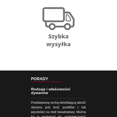
PORADY
Rodzaje i właściwości
dywanów
Podstawową cechą określającą jakość
dywanu jest ilość punktów ( lub
pęczków) na metr kwadratowy. Można
by ją porównać do „rozdzielczości”