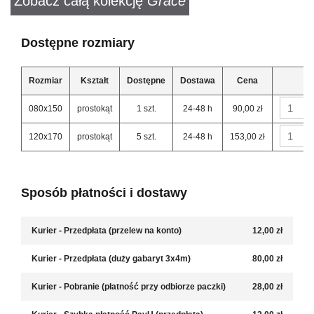
Zobacz całą kolekcję
Grace
Dostępne rozmiary
Rozmiar
Kształt
Dostępne
Dostawa
Cena
080x150
prostokąt
1 szt.
24-48 h
90,00 zł
120x170
prostokąt
5 szt.
24-48 h
153,00 zł
Sposób płatności i dostawy
Kurier - Przedpłata (przelew na konto)
12,00 zł
Kurier - Przedpłata (duży gabaryt 3x4m)
80,00 zł
Kurier - Pobranie (płatność przy odbiorze paczki)
28,00 zł