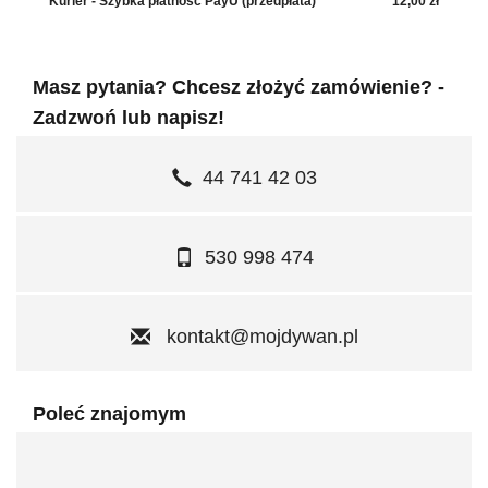
Kurier - Szybka płatność PayU (przedpłata)
12,00 zł
Masz pytania? Chcesz złożyć zamówienie? -
Zadzwoń lub napisz!
44 741 42 03
530 998 474
kontakt@mojdywan.pl
Poleć znajomym