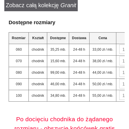
Zobacz całą kolekcję
Granit
Dostępne rozmiary
Rozmiar
Kształt
Dostępne
Dostawa
Cena
060
chodnik
35,25 mb.
24-48 h
33,00 zł / mb.
070
chodnik
15,60 mb.
24-48 h
38,00 zł / mb.
080
chodnik
99,00 mb.
24-48 h
44,00 zł / mb.
090
chodnik
46,00 mb.
24-48 h
50,00 zł / mb.
100
chodnik
34,80 mb.
24-48 h
55,00 zł / mb.
Po docięciu chodnika do żądanego
rozmiaru - obszycie końcówek gratis