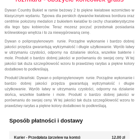
Dywan Country Bukiet w ramie beżowy 2 to piękne kwiatowe wzornictwo w
klasycznym wydaniu. Typowa dla perskich dywanów kwiatowa bordiura oraz
centrlnie położony medalion z bukietem kwiatów to cechy charakterystyczne
dla tego typu kobierców. Teraz mozesz poczuć przedsmak posiadania
królewskiego wnętrza i to za niewygórowaną cenę.
Dywan o polipropylenowym runie. Porządne wykonanie i bardzo dobrej
jakości przędza gwarantują wytrzymałość i długie użytkowanie. Wyrób łatwy
w utrzymaniu czystości, odporny na działanie słońca, wszelkie bakterie i
mole. Produkt o bardzo dobrej jakości w porównaniu do swojej ceny. W tej
jakości tak duża szczegółowość wzoru to prawdziwy rarytas a piękne kolory
dodatkowo to podkreślają.
Produkt Ukraiński. Dywan o polipropylenowym runie. Porządne wykonanie i
bardzo dobrej jakości przędza gwarantują wytrzymałość i długie
użytkowanie. Wyrób łatwy w utrzymaniu czystości, odporny na działanie
słońca, wszelkie bakterie i mole. Produkt o bardzo dobrej jakości w
porównaniu do swojej ceny. W tej jakości tak duża szczegółowość wzoru to
prawdziwy rarytas a piękne kolory dodatkowo to podkreślają.
Sposób płatności i dostawy
Kurier - Przedpłata (przelew na konto)
12,00 zł