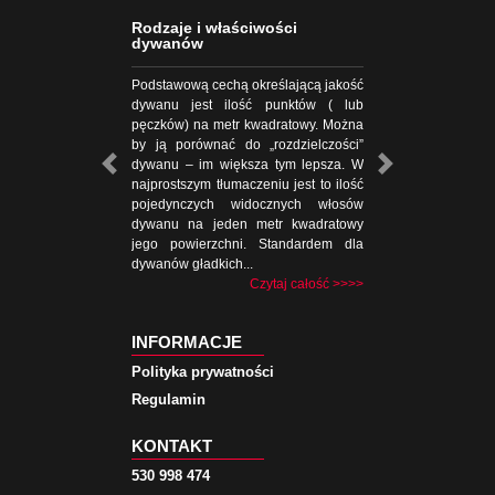
Rodzaje i właściwości
dywanów
Podstawową cechą określającą jakość
dywanu jest ilość punktów ( lub
pęczków) na metr kwadratowy. Można
by ją porównać do „rozdzielczości”
dywanu – im większa tym lepsza. W
najprostszym tłumaczeniu jest to ilość
pojedynczych widocznych włosów
dywanu na jeden metr kwadratowy
jego powierzchni. Standardem dla
dywanów gładkich...
Czytaj całość >>>>
INFORMACJE
Polityka prywatności
Regulamin
KONTAKT
530 998 474