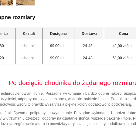
ępne rozmiary
miar
Kształt
Dostępne
Dostawa
Cena
80
chodnik
99,00 mb.
24-48 h
41,00 zł / mb.
20
chodnik
99,00 mb.
24-48 h
61,00 zł / mb.
Po docięciu chodnika do żądanego rozmiaru
polipropylenowym runie. Porządne wykonanie i bardzo dobrej jakości przędza
 czystości, odporny na działanie słońca, wszelkie bakterie i mole. Produkt o bar
gółowość wzoru to prawdziwy rarytas a piękne kolory dodatkowo to podkreślają.
raiński. Dywan o polipropylenowym runie. Porządne wykonanie i bardzo dobrej 
 w utrzymaniu czystości, odporny na działanie słońca, wszelkie bakterie i mole. 
k duża szczegółowość wzoru to prawdziwy rarytas a piękne kolory dodatkowo to pod