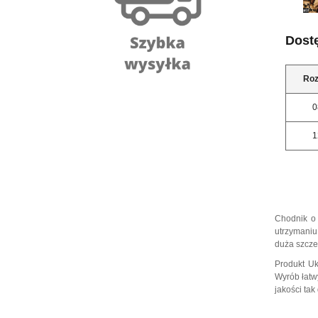
Dost
Roz
0
1
Chodnik o 
utrzymaniu
duża szcze
Produkt Uk
Wyrób łatwy
jakości ta