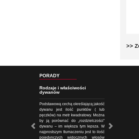
>> Z
PORADY
Rodzaje i właściwości
dywanów
Podstawową cechą określającą jakość
dywanu jest ilość punktów ( lub
pęczków) na metr kwadratowy. Można
by ją porównać do „rozdzielczości”
dywanu – im większa tym lepsza. W
najprostszym tłumaczeniu jest to ilość
pojedynczych widocznych włosów