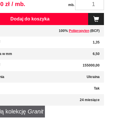
0 zł / mb.
mb.
Dodaj do koszyka
100%
Polipropylen
(BCF)
2
1,35
a w mm
6,50
2
155000,00
nia
Ukraina
Tak
24 miesiące
łą kolekcję
Granit