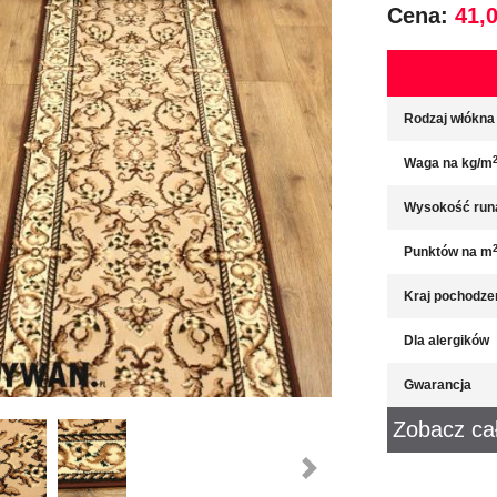
Cena:
41,0
Rodzaj włókna
Waga na kg/m
Wysokość run
Punktów na m
Kraj pochodze
Dla alergików
Gwarancja
Zobacz ca