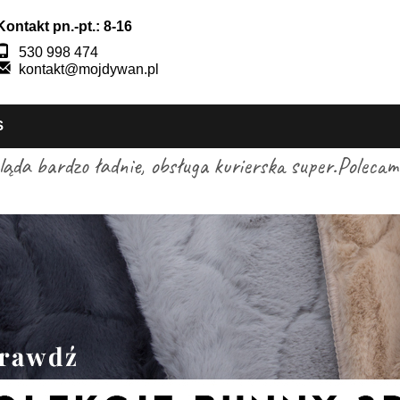
Kontakt pn.-pt.: 8-16
530 998 474
kontakt@mojdywan.pl
S
gląda bardzo ładnie, obsługa kurierska super.Pole