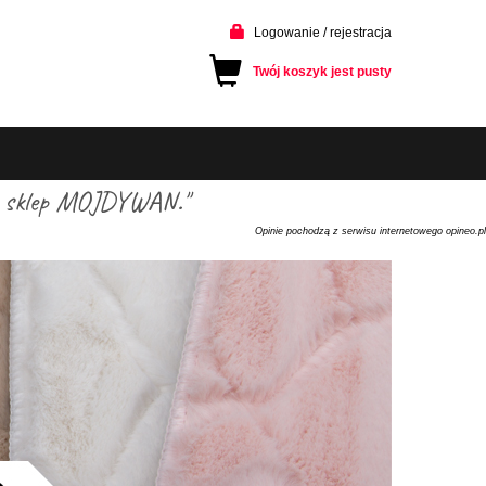
Logowanie / rejestracja
Twój koszyk jest pusty
cam sklep MOJDYWAN."
Opinie pochodzą z serwisu internetowego opineo.pl