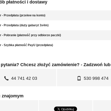
b płatności i dostawy
r - Przedpłata (przelew na konto)
r - Przedpłata (duży gabaryt 3x4m)
r - Pobranie (płatność przy odbiorze paczki)
r - Szybka płatność PayU (przedpłata)
pytania? Chcesz złożyć zamówienie? - Zadzwoń lub
44 741 42 03
530 998 474
ć znajomym