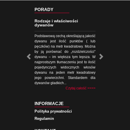
PORADY
Rodzaje i właściwości
dywanów
Podstawową cechą określającą jakość
dywanu jest ilość punktów ( lub
pęczków) na metr kwadratowy. Można
by ją porównać do „rozdzielczości”
dywanu – im większa tym lepsza. W
najprostszym tłumaczeniu jest to ilość
pojedynczych widocznych włosów
dywanu na jeden metr kwadratowy
jego powierzchni. Standardem dla
dywanów gładkich...
Czytaj całość >>>>
INFORMACJE
Polityka prywatności
Regulamin