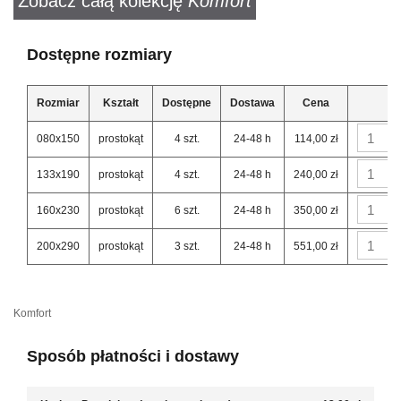
Zobacz całą kolekcję
Komfort
Dostępne rozmiary
Rozmiar
Kształt
Dostępne
Dostawa
Cena
080x150
prostokąt
4 szt.
24-48 h
114,00 zł
133x190
prostokąt
4 szt.
24-48 h
240,00 zł
160x230
prostokąt
6 szt.
24-48 h
350,00 zł
200x290
prostokąt
3 szt.
24-48 h
551,00 zł
Komfort
Sposób płatności i dostawy