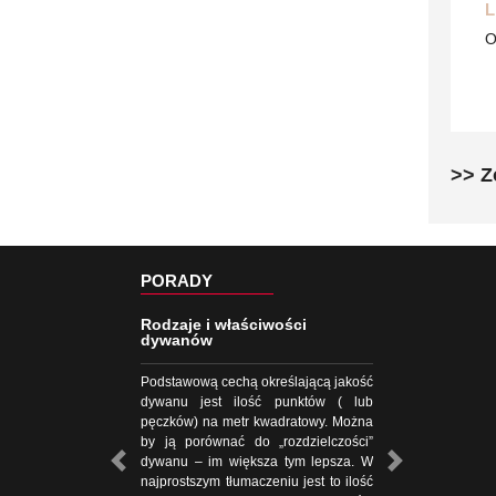
L
O
>> Z
PORADY
Rodzaje i właściwości
dywanów
Podstawową cechą określającą jakość
dywanu jest ilość punktów ( lub
pęczków) na metr kwadratowy. Można
by ją porównać do „rozdzielczości”
dywanu – im większa tym lepsza. W
najprostszym tłumaczeniu jest to ilość