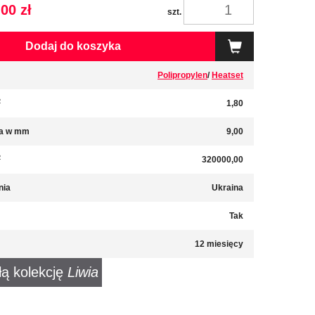
00 zł
szt.
Dodaj do koszyka
Polipropylen
/
Heatset
2
1,80
a w mm
9,00
2
320000,00
nia
Ukraina
Tak
12 miesięcy
łą kolekcję
Liwia