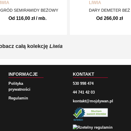
IWIA
LIWIA
GRÓD SEMIRAMIDY BEŻOWY
DARY DEMETER BEŻ
Od 116,00 zł / mb.
Od 266,00 zł
obacz całą kolekcję
Liwia
INFORMACJE
KONTAKT
Polityka
530 998 474
prywatności
44 741 42 03
Regulamin
kontakt@mojdywan.pl