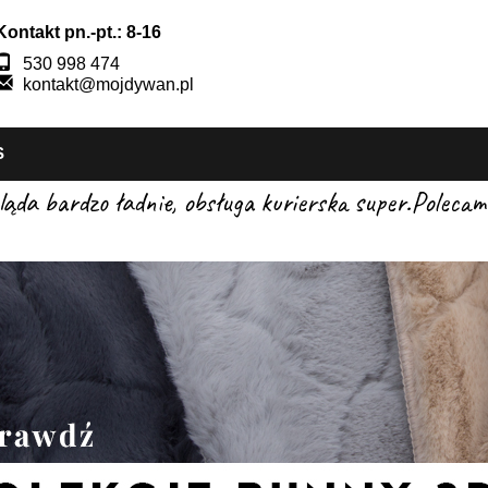
Kontakt pn.-pt.: 8-16
530 998 474
kontakt@mojdywan.pl
S
gląda bardzo ładnie, obsługa kurierska super.Pole