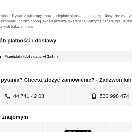
raiński. Dywan z polipropylenowej, cieplnie ulepszanej przędzy . Klasyczne wzor
ykonanie i bardzo dobrej jakości przędza gwarantują wytrzymałość i długie użytko
elkich bakterii i moli.
b płatności i dostawy
r - Przedpłata (duży gabaryt 3x4m)
pytania? Chcesz złożyć zamówienie? - Zadzwoń lub
44 741 42 03
530 998 474
ć znajomym