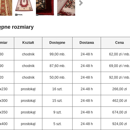
ępne rozmiary
miar
Kształt
Dostępne
Dostawa
Cena
80
chodnik
99,00 mb.
24-48 h
62,00 zł / mb.
90
chodnik
87,60 mb.
24-48 h
69,00 zł / mb.
20
chodnik
50,00 mb.
24-48 h
92,00 zł / mb.
x230
prostokąt
16 szt.
24-48 h
266,00 zł
x300
prostokąt
15 szt.
24-48 h
462,00 zł
x350
prostokąt
9 szt.
24-48 h
674,00 zł
x400
prostokąt
5 szt.
24-48 h
924,00 zł