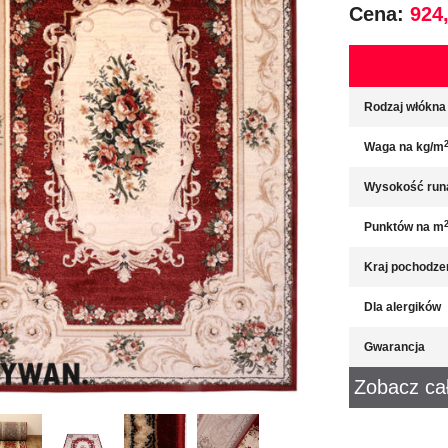
Cena:
924,
Rodzaj włókna
Waga na kg/m
Wysokość run
Punktów na m
Kraj pochodze
Dla alergików
Gwarancja
Zobacz ca