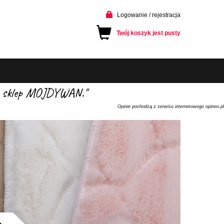
Logowanie / rejestracja
Twój koszyk jest pusty
cam sklep MOJDYWAN."
Opinie pochodzą z serwisu internetowego opineo.pl