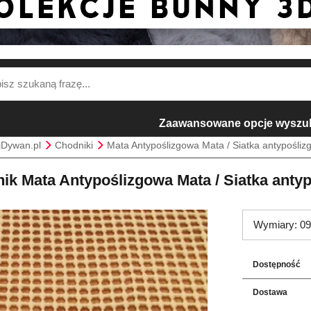
Zaawansowane opcje wyszu
jDywan.pl
Chodniki
Mata Antypoślizgowa Mata / Siatka antypośli
ik Mata Antypoślizgowa Mata / Siatka anty
Wymiary: 09
Dostępność
Dostawa