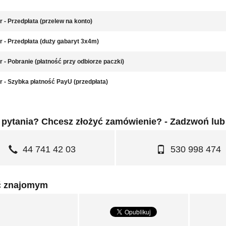
r - Przedpłata (przelew na konto)
r - Przedpłata (duży gabaryt 3x4m)
r - Pobranie (płatność przy odbiorze paczki)
r - Szybka płatność PayU (przedpłata)
pytania? Chcesz złożyć zamówienie? - Zadzwoń lub
44 741 42 03
530 998 474
ć znajomym