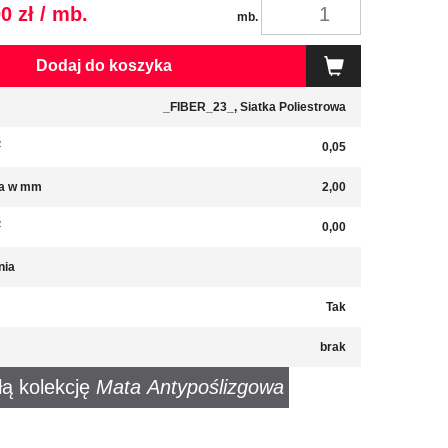
0 zł / mb.
mb.
Dodaj do koszyka
_FIBER_23_, Siatka Poliestrowa
2
0,05
a w mm
2,00
2
0,00
nia
Tak
brak
łą kolekcję
Mata Antypoślizgowa