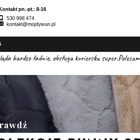
Kontakt pn.-pt.: 8-16
530 998 474
kontakt@mojdywan.pl
S
gląda bardzo ładnie, obsługa kurierska super.Pole