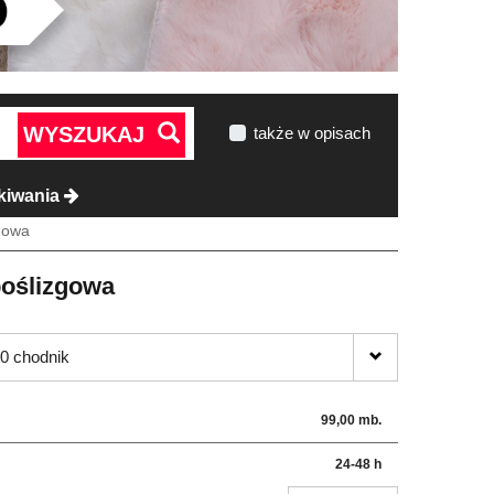
WYSZUKAJ
także w opisach
kiwania
zgowa
poślizgowa
0 chodnik
99,00 mb.
24-48 h