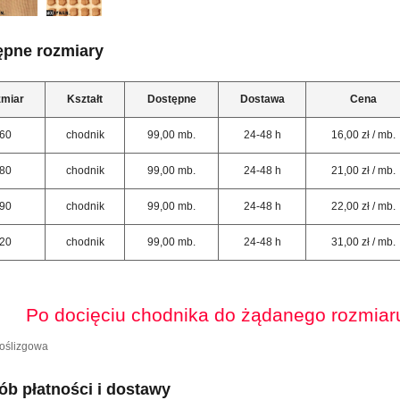
ępne rozmiary
miar
Kształt
Dostępne
Dostawa
Cena
60
chodnik
99,00 mb.
24-48 h
16,00 zł / mb.
80
chodnik
99,00 mb.
24-48 h
21,00 zł / mb.
90
chodnik
99,00 mb.
24-48 h
22,00 zł / mb.
20
chodnik
99,00 mb.
24-48 h
31,00 zł / mb.
Po docięciu chodnika do żądanego rozmiaru
oślizgowa
b płatności i dostawy