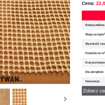
Cena:
22,0
Rodzaj włókna
Waga na kg/m
Wysokość run
Punktów na m
Kraj pochodze
Dla alergików
Gwarancja
Zobacz ca