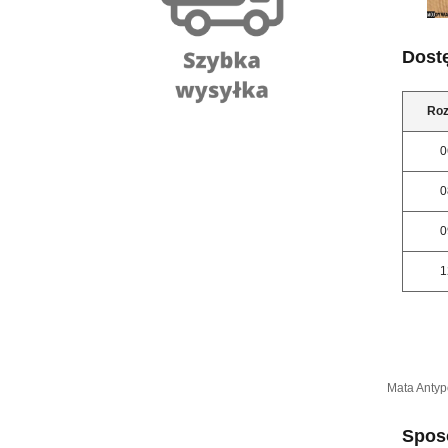
Dost
Roz
0
0
0
1
Mata Antyp
Sposó