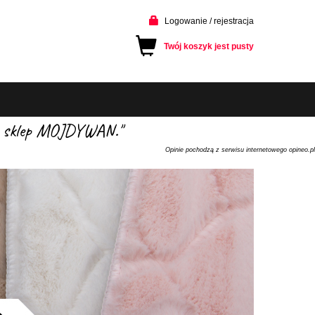
Logowanie / rejestracja
Twój koszyk jest pusty
cam sklep MOJDYWAN."
Opinie pochodzą z serwisu internetowego opineo.pl