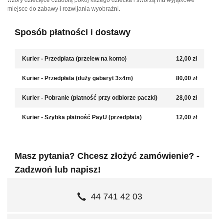
wzory dziecięce ozdobią pokój każego dziecka i sworzą mu wyjątkowe
miejsce do zabawy i rozwijania wyobraźni.
Sposób płatności i dostawy
Kurier - Przedpłata (przelew na konto)
12,00 zł
Kurier - Przedpłata (duży gabaryt 3x4m)
80,00 zł
Kurier - Pobranie (płatność przy odbiorze paczki)
28,00 zł
Kurier - Szybka płatność PayU (przedpłata)
12,00 zł
Masz pytania? Chcesz złożyć zamówienie? -
Zadzwoń lub napisz!
44 741 42 03