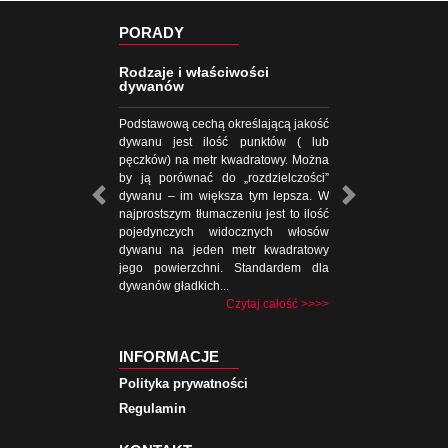
PORADY
Rodzaje i właściwości
dywanów
Podstawową cechą określającą jakość
dywanu jest ilość punktów ( lub
pęczków) na metr kwadratowy. Można
by ją porównać do „rozdzielczości”
dywanu – im większa tym lepsza. W
najprostszym tłumaczeniu jest to ilość
pojedynczych widocznych włosów
dywanu na jeden metr kwadratowy
jego powierzchni. Standardem dla
dywanów gładkich...
Czytaj całość >>>>
INFORMACJE
Polityka prywatności
Regulamin