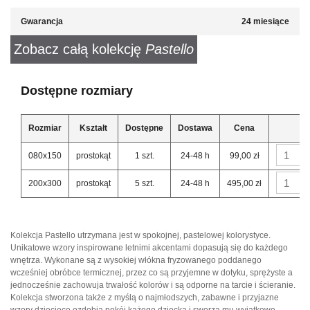
Gwarancja
24 miesiące
Zobacz całą kolekcję
Pastello
Dostępne rozmiary
Rozmiar
Kształt
Dostępne
Dostawa
Cena
080x150
prostokąt
1 szt.
24-48 h
99,00 zł
200x300
prostokąt
5 szt.
24-48 h
495,00 zł
Kolekcja Pastello utrzymana jest w spokojnej, pastelowej kolorystyce.
Unikatowe wzory inspirowane letnimi akcentami dopasują się do każdego
wnętrza. Wykonane są z wysokiej włókna fryzowanego poddanego
wcześniej obróbce termicznej, przez co są przyjemne w dotyku, sprężyste a
jednocześnie zachowuja trwałość kolorów i są odporne na tarcie i ścieranie.
Kolekcja stworzona także z myślą o najmłodszych, zabawne i przyjazne