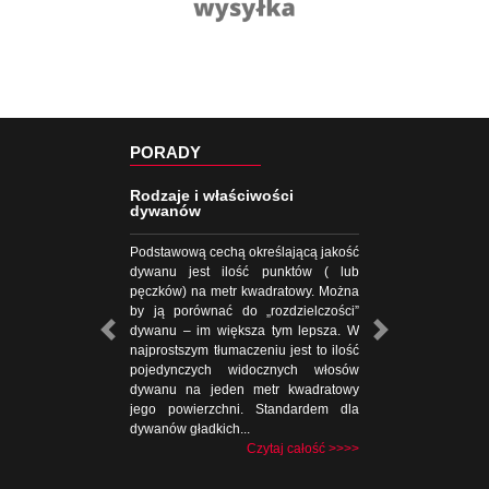
PORADY
Rodzaje i właściwości
dywanów
Podstawową cechą określającą jakość
dywanu jest ilość punktów ( lub
pęczków) na metr kwadratowy. Można
by ją porównać do „rozdzielczości”
dywanu – im większa tym lepsza. W
najprostszym tłumaczeniu jest to ilość
pojedynczych widocznych włosów
dywanu na jeden metr kwadratowy
jego powierzchni. Standardem dla
dywanów gładkich...
Czytaj całość >>>>