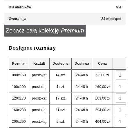
Dla alergików
Nie
Gwarancja
24 miesiące
Zobacz całą kolekcję
Premium
Dostępne rozmiary
Rozmiar
Kształt
Dostępne
Dostawa
Cena
080x150
prostokąt
14 szt.
24-48 h
96,00 zł
100x200
prostokąt
1 szt.
24-48 h
160,00 zł
120x170
prostokąt
17 szt.
24-48 h
163,00 zł
160x230
prostokąt
11 szt.
24-48 h
294,00 zł
200x290
prostokąt
2 szt.
24-48 h
464,00 zł