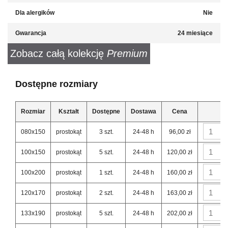
Dla alergików
Nie
Gwarancja
24 miesiące
Zobacz całą kolekcję
Premium
Dostępne rozmiary
Rozmiar
Kształt
Dostępne
Dostawa
Cena
080x150
prostokąt
3 szt.
24-48 h
96,00 zł
100x150
prostokąt
5 szt.
24-48 h
120,00 zł
100x200
prostokąt
1 szt.
24-48 h
160,00 zł
120x170
prostokąt
2 szt.
24-48 h
163,00 zł
133x190
prostokąt
5 szt.
24-48 h
202,00 zł