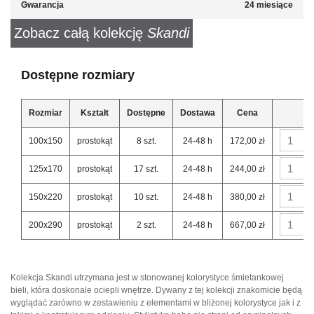
Gwarancja
24 miesiące
Zobacz całą kolekcję
Skandi
Dostępne rozmiary
Rozmiar
Kształt
Dostępne
Dostawa
Cena
100x150
prostokąt
8 szt.
24-48 h
172,00 zł
125x170
prostokąt
17 szt.
24-48 h
244,00 zł
150x220
prostokąt
10 szt.
24-48 h
380,00 zł
200x290
prostokąt
2 szt.
24-48 h
667,00 zł
Kolekcja Skandi utrzymana jest w stonowanej kolorystyce śmietankowej
bieli, która doskonale ociepli wnętrze. Dywany z tej kolekcji znakomicie będą
wyglądać zarówno w zestawieniu z elementami w bliżonej kolorystyce jak i z