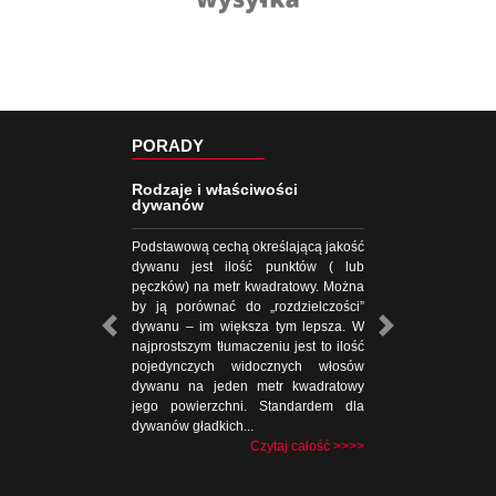
PORADY
Rodzaje i właściwości
dywanów
Podstawową cechą określającą jakość
dywanu jest ilość punktów ( lub
pęczków) na metr kwadratowy. Można
by ją porównać do „rozdzielczości”
dywanu – im większa tym lepsza. W
najprostszym tłumaczeniu jest to ilość
pojedynczych widocznych włosów
dywanu na jeden metr kwadratowy
jego powierzchni. Standardem dla
dywanów gładkich...
Czytaj całość >>>>