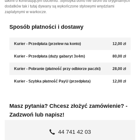
takimi o kontrstującym odcieniu. Stylistyka boho nie stroni od oryginalnych
dodatków tak i tutaj dywany są wykończone stylowymi wrędzlami
zaplatynymi w warkocze.
Sposób płatności i dostawy
Kurier - Przedpłata (przelew na konto)
12,00 zł
Kurier - Przedpłata (duży gabaryt 3x4m)
80,00 zł
Kurier - Pobranie (płatność przy odbiorze paczki)
28,00 zł
Kurier - Szybka płatność PayU (przedpłata)
12,00 zł
Masz pytania? Chcesz złożyć zamówienie? -
Zadzwoń lub napisz!
44 741 42 03