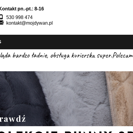
Kontakt pn.-pt.: 8-16
530 998 474
kontakt@mojdywan.pl
S
gląda bardzo ładnie, obsługa kurierska super.Pole