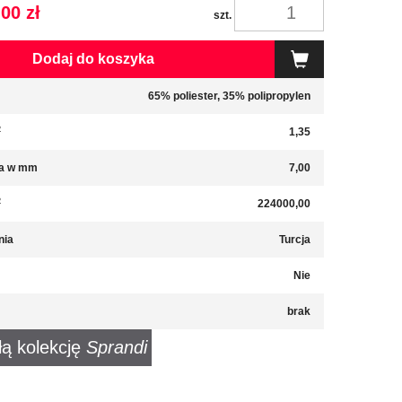
00 zł
szt.
Dodaj do koszyka
65% poliester, 35% polipropylen
2
1,35
a w mm
7,00
2
224000,00
nia
Turcja
Nie
brak
łą kolekcję
Sprandi