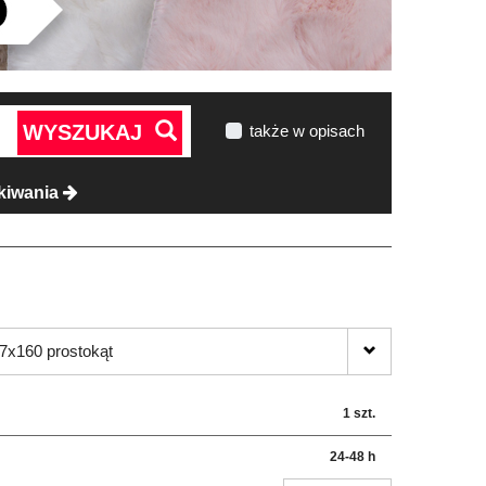
WYSZUKAJ
także w opisach
kiwania
7x160 prostokąt
1 szt.
24-48 h