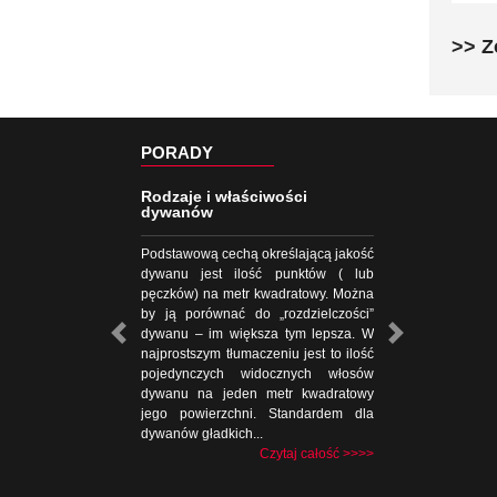
>> Z
PORADY
Rodzaje i właściwości
dywanów
Podstawową cechą określającą jakość
dywanu jest ilość punktów ( lub
pęczków) na metr kwadratowy. Można
by ją porównać do „rozdzielczości”
dywanu – im większa tym lepsza. W
najprostszym tłumaczeniu jest to ilość
pojedynczych widocznych włosów
dywanu na jeden metr kwadratowy
jego powierzchni. Standardem dla
dywanów gładkich...
Czytaj całość >>>>