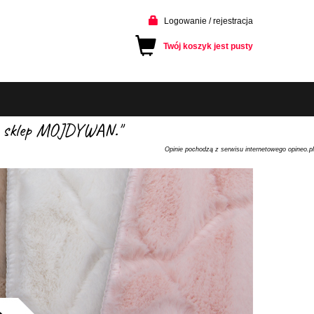
Logowanie / rejestracja
Twój koszyk jest pusty
cam sklep MOJDYWAN."
Opinie pochodzą z serwisu internetowego opineo.pl