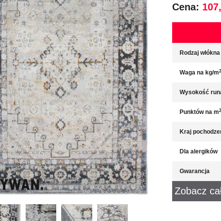
Cena:
107,
Rodzaj włókna
Waga na kg/m
Wysokość run
Punktów na m
Kraj pochodze
Dla alergików
Gwarancja
Zobacz ca