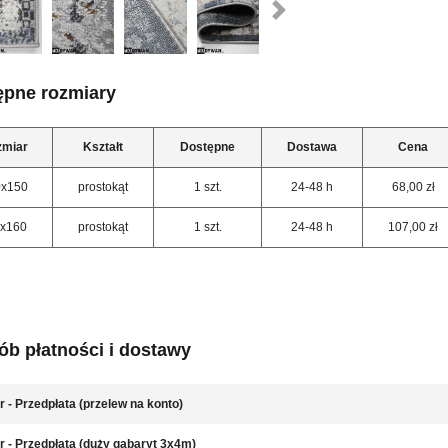
ępne rozmiary
zmiar
Kształt
Dostępne
Dostawa
Cena
0x150
prostokąt
1 szt.
24-48 h
68,00 zł
7x160
prostokąt
1 szt.
24-48 h
107,00 zł
b płatności i dostawy
r - Przedpłata (przelew na konto)
r - Przedpłata (duży gabaryt 3x4m)