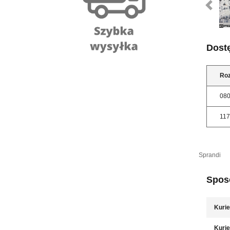
Dost
Ro
08
11
Sprandi
Sposó
Kurie
Kurie