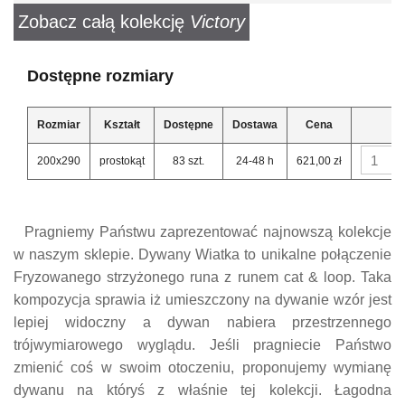
Zobacz całą kolekcję
Victory
Dostępne rozmiary
Rozmiar
Kształt
Dostępne
Dostawa
Cena
200x290
prostokąt
83 szt.
24-48 h
621,00 zł
Pragniemy Państwu zaprezentować najnowszą kolekcje
w naszym sklepie. Dywany Wiatka to unikalne połączenie
Fryzowanego strzyżonego runa z runem cat & loop. Taka
kompozycja sprawia iż umieszczony na dywanie wzór jest
lepiej widoczny a dywan nabiera przestrzennego
trójwymiarowego wyglądu. Jeśli pragniecie Państwo
zmienić coś w swoim otoczeniu, proponujemy wymianę
dywanu na któryś z właśnie tej kolekcji. Łagodna