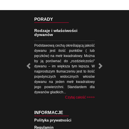
PORADY
Rodzaje i właściwości
dywanów
Podstawową cechą określającą jakość
dywanu jest ilość punktów ( lub
pęczków) na metr kwadratowy. Można
by ją porównać do „rozdzielczości”
dywanu – im większa tym lepsza. W
najprostszym tłumaczeniu jest to ilość
pojedynczych widocznych włosów
dywanu na jeden metr kwadratowy
jego powierzchni. Standardem dla
dywanów gładkich...
Czytaj całość >>>>
INFORMACJE
Polityka prywatności
Regulamin