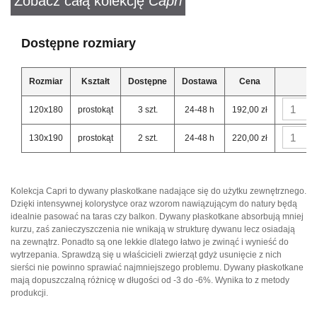
Zobacz całą kolekcję
Capri
Dostępne rozmiary
Rozmiar
Kształt
Dostępne
Dostawa
Cena
120x180
prostokąt
3 szt.
24-48 h
192,00 zł
130x190
prostokąt
2 szt.
24-48 h
220,00 zł
Kolekcja Capri to dywany płaskotkane nadające się do użytku zewnętrznego.
Dzięki intensywnej kolorystyce oraz wzorom nawiązującym do natury będą
idealnie pasować na taras czy balkon. Dywany płaskotkane absorbują mniej
kurzu, zaś zanieczyszczenia nie wnikają w strukturę dywanu lecz osiadają
na zewnątrz. Ponadto są one lekkie dlatego łatwo je zwinąć i wynieść do
wytrzepania. Sprawdzą się u właścicieli zwierząt gdyż usunięcie z nich
sierści nie powinno sprawiać najmniejszego problemu. Dywany płaskotkane
mają dopuszczalną różnicę w długości od -3 do -6%. Wynika to z metody
produkcji.