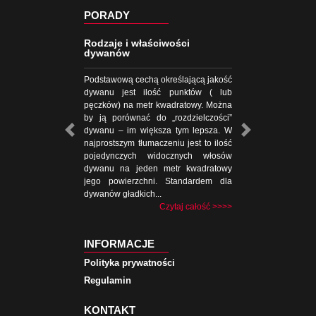
PORADY
Rodzaje i właściwości
dywanów
Podstawową cechą określającą jakość
dywanu jest ilość punktów ( lub
pęczków) na metr kwadratowy. Można
by ją porównać do „rozdzielczości”
dywanu – im większa tym lepsza. W
najprostszym tłumaczeniu jest to ilość
pojedynczych widocznych włosów
dywanu na jeden metr kwadratowy
jego powierzchni. Standardem dla
dywanów gładkich...
Czytaj całość >>>>
INFORMACJE
Polityka prywatności
Regulamin
KONTAKT