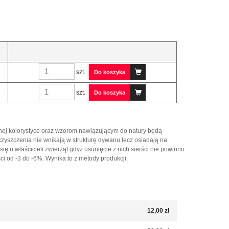
szt.
Do koszyka
szt.
Do koszyka
wnej kolorystyce oraz wzorom nawiązującym do natury będą
zyszczenia nie wnikają w strukturę dywanu lecz osiadają na
ę u właścicieli zwierząt gdyż usunięcie z nich sierści nie powinno
 od -3 do -6%. Wynika to z metody produkcji.
12,00 zł