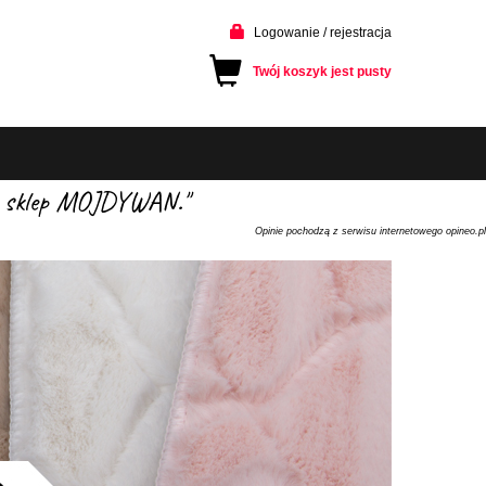
Logowanie / rejestracja
Twój koszyk jest pusty
cam sklep MOJDYWAN."
Opinie pochodzą z serwisu internetowego opineo.pl