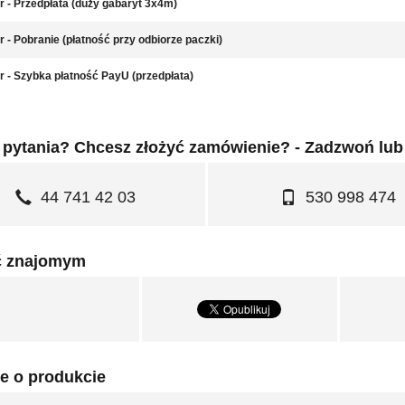
r - Przedpłata (duży gabaryt 3x4m)
r - Pobranie (płatność przy odbiorze paczki)
r - Szybka płatność PayU (przedpłata)
pytania? Chcesz złożyć zamówienie? - Zadzwoń lub
44 741 42 03
530 998 474
ć znajomym
e o produkcie