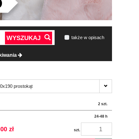
WYSZUKAJ
także w opisach
kiwania
0x190 prostokąt
2 szt.
24-48 h
00 zł
szt.