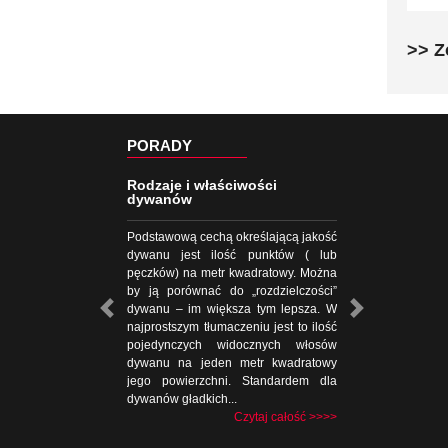
>> Z
PORADY
Rodzaje i właściwości
dywanów
Podstawową cechą określającą jakość
dywanu jest ilość punktów ( lub
pęczków) na metr kwadratowy. Można
by ją porównać do „rozdzielczości”
dywanu – im większa tym lepsza. W
najprostszym tłumaczeniu jest to ilość
pojedynczych widocznych włosów
dywanu na jeden metr kwadratowy
jego powierzchni. Standardem dla
dywanów gładkich...
Czytaj całość >>>>