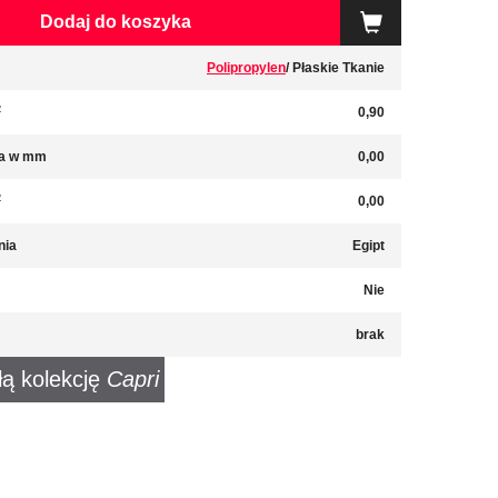
Dodaj do koszyka
Polipropylen
/ Płaskie Tkanie
2
0,90
a w mm
0,00
2
0,00
nia
Egipt
Nie
brak
łą kolekcję
Capri