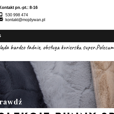
Kontakt pn.-pt.: 8-16
530 998 474
kontakt@mojdywan.pl
S
gląda bardzo ładnie, obsługa kurierska super.Pole