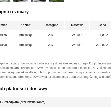
ępne rozmiary
zmiar
Kształt
Dostępne
Dostawa
Cena
0x165
prostokąt
2 szt.
24-48 h
117,00 zł
0x190
prostokąt
2 szt.
24-48 h
220,00 zł
apri to dywany płaskotkane nadające się do użytku zewnętrznego. Dzięki intensy
asować na taras czy balkon. Dywany płaskotkane absorbują mniej kurzu, zaś zaniec
onadto są one lekkie dlatego łatwo je zwinąć i wynieść do wytrzepania. Sprawdzą si
ajmniejszego problemu. Dywany płaskotkane mają dopuszczalną różnicę w długości
b płatności i dostawy
r - Przedpłata (przelew na konto)