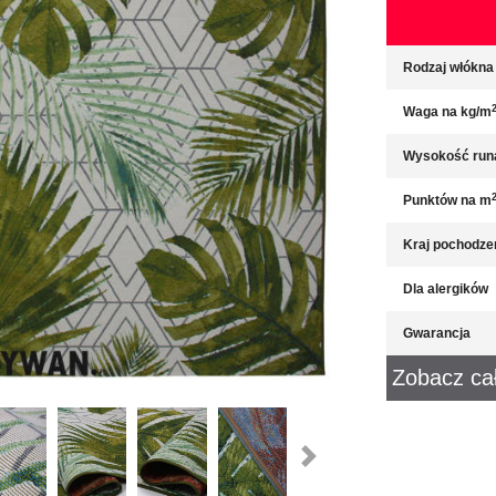
Rodzaj włókna
Waga na kg/m
Wysokość run
Punktów na m
Kraj pochodze
Dla alergików
Gwarancja
Zobacz ca