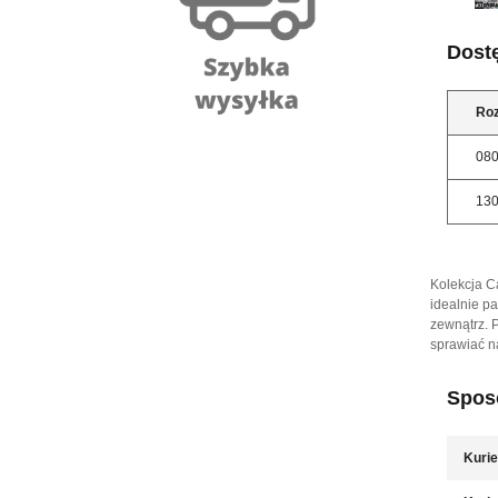
Dost
Ro
08
13
Kolekcja C
idealnie p
zewnątrz. P
sprawiać n
Sposó
Kurie