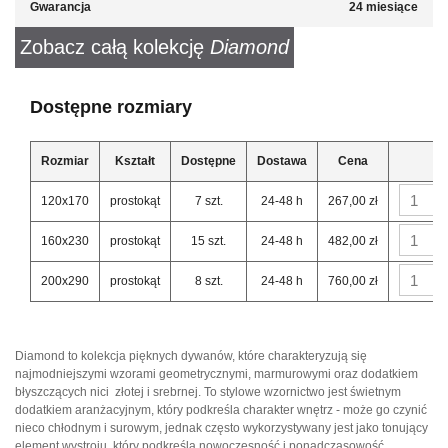
Gwarancja
24 miesiące
Zobacz całą kolekcję
Diamond
Dostępne rozmiary
Rozmiar
Kształt
Dostępne
Dostawa
Cena
120x170
prostokąt
7 szt.
24-48 h
267,00 zł
160x230
prostokąt
15 szt.
24-48 h
482,00 zł
200x290
prostokąt
8 szt.
24-48 h
760,00 zł
Diamond to kolekcja pięknych dywanów, które charakteryzują się
najmodniejszymi wzorami geometrycznymi, marmurowymi oraz dodatkiem
błyszczących nici  złotej i srebrnej. To stylowe wzornictwo jest świetnym
dodatkiem aranżacyjnym, który podkreśla charakter wnętrz - może go czynić
nieco chłodnym i surowym, jednak często wykorzystywany jest jako tonujący
element wystroju, który podkreśla nowoczesność i ponadczasowość