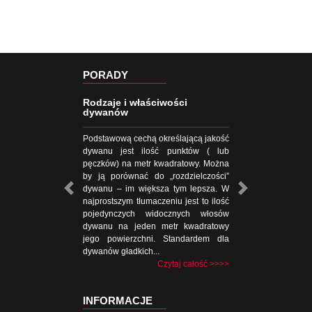
PORADY
Rodzaje i właściwości
dywanów
Podstawową cechą określającą jakość
dywanu jest ilość punktów ( lub
pęczków) na metr kwadratowy. Można
by ją porównać do „rozdzielczości”
dywanu – im większa tym lepsza. W
najprostszym tłumaczeniu jest to ilość
pojedynczych widocznych włosów
dywanu na jeden metr kwadratowy
jego powierzchni. Standardem dla
dywanów gładkich...
Czytaj całość >>>>
INFORMACJE