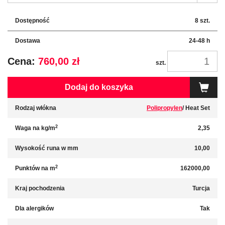
Dostępność
8 szt.
Dostawa
24-48 h
Cena:
760,00 zł
szt.
Dodaj do koszyka
Rodzaj włókna
Polipropylen
/ Heat Set
2
Waga na kg/m
2,35
Wysokość runa w mm
10,00
2
Punktów na m
162000,00
Kraj pochodzenia
Turcja
Dla alergików
Tak